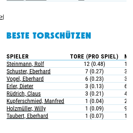
>|
BESTE TORSCHÜTZEN
SPIELER
TORE (PRO SPIEL)
MI
Steinmann, Rolf
12 (0.48)
18
Schuster, Eberhard
7 (0.27)
33
Vogel, Eberhard
6 (0.23)
39
Erler, Dieter
3 (0.13)
69
Rüdrich, Claus
3 (0.21)
42
Kupferschmied, Manfred
1 (0.04)
20
Holzmüller, Willy
1 (0.09)
99
Taubert, Eberhard
1 (0.07)
12