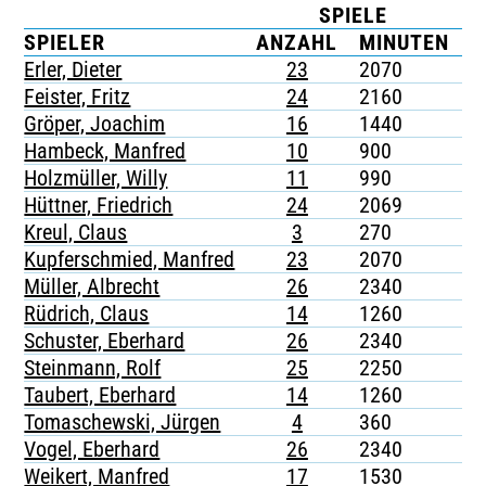
SPIELE
K
TICKETING
SPIELER
ANZAHL
MINUTEN
G
Erler, Dieter
23
2070
-
Feister, Fritz
24
2160
-
Gröper, Joachim
16
1440
-
Hambeck, Manfred
10
900
-
Holzmüller, Willy
11
990
-
Hüttner, Friedrich
24
2069
-
Kreul, Claus
3
270
-
Kupferschmied, Manfred
23
2070
-
Müller, Albrecht
26
2340
-
Rüdrich, Claus
14
1260
-
Schuster, Eberhard
26
2340
-
Steinmann, Rolf
25
2250
-
Taubert, Eberhard
14
1260
-
Tomaschewski, Jürgen
4
360
-
Vogel, Eberhard
26
2340
-
Weikert, Manfred
17
1530
-