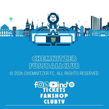
CHEMNITZER
FUSSBALLCLUB
© 2026 CHEMNITZER FC. ALL RIGHTS RESERVED.
TICKETS
FANSHOP
CLUBTV