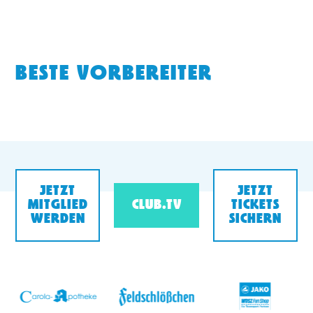
BESTE VORBEREITER
JETZT
JETZT
MITGLIED
CLUB.TV
TICKETS
WERDEN
SICHERN
v