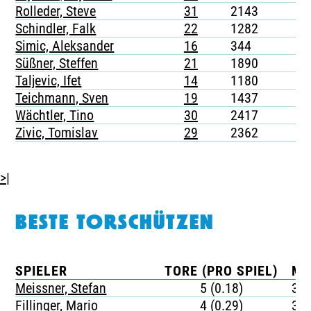
Rolleder, Steve
31
2143
7
Schindler, Falk
22
1282
2
Simic, Aleksander
16
344
1
Süßner, Steffen
21
1890
2
Taljevic, Ifet
14
1180
5
Teichmann, Sven
19
1437
5
Wächtler, Tino
30
2417
4
Zivic, Tomislav
29
2362
2
>|
BESTE TORSCHÜTZEN
SPIELER
TORE (PRO SPIEL)
MI
Meissner, Stefan
5 (0.18)
38
Fillinger, Mario
4 (0.29)
30