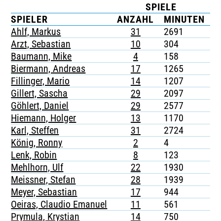
SPIELE
K
TICKETING
SPIELER
ANZAHL
MINUTEN
Ahlf, Markus
31
2691
4
Arzt, Sebastian
10
304
-
Baumann, Mike
4
158
-
Biermann, Andreas
17
1265
5
Fillinger, Mario
14
1207
3
Gillert, Sascha
29
2097
5
Göhlert, Daniel
29
2577
7
Hiemann, Holger
13
1170
1
Karl, Steffen
31
2724
9
König, Ronny
2
4
-
Lenk, Robin
8
123
1
Mehlhorn, Ulf
22
1930
4
Meissner, Stefan
28
1939
1
Meyer, Sebastian
17
944
1
Oeiras, Claudio Emanuel
11
561
-
Prymula, Krystian
14
750
1