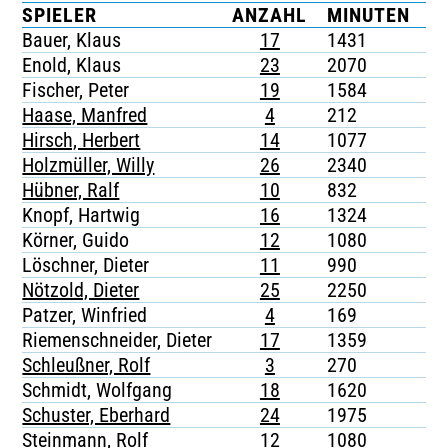
SPIELER
ANZAHL
MINUTEN
G
TICKETING
Bauer, Klaus
17
1431
-
Enold, Klaus
23
2070
-
Fischer, Peter
19
1584
-
Haase, Manfred
4
212
-
Hirsch, Herbert
14
1077
-
Holzmüller, Willy
26
2340
-
Hübner, Ralf
10
832
-
Knopf, Hartwig
16
1324
-
Körner, Guido
12
1080
-
Löschner, Dieter
11
990
-
Nötzold, Dieter
25
2250
-
Patzer, Winfried
4
169
-
Riemenschneider, Dieter
17
1359
-
Schleußner, Rolf
3
270
-
Schmidt, Wolfgang
18
1620
-
Schuster, Eberhard
24
1975
-
Steinmann, Rolf
12
1080
-