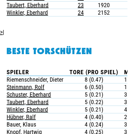
Taubert, Eberhard
23
1920
-
Winkler, Eberhard
24
2152
-
>|
BESTE TORSCHÜTZEN
SPIELER
TORE (PRO SPIEL)
MI
Riemenschneider, Dieter
8 (0.47)
170
Steinmann, Rolf
6 (0.50)
180
Schuster, Eberhard
5 (0.21)
395
Taubert, Eberhard
5 (0.22)
384
Winkler, Eberhard
5 (0.21)
430
Hübner, Ralf
4 (0.40)
208
Bauer, Klaus
4 (0.24)
358
Knopf, Hartwig
4 (0.25)
331