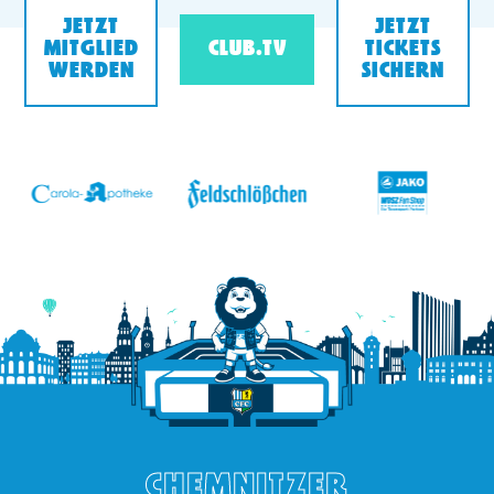
JETZT
JETZT
MITGLIED
CLUB.TV
TICKETS
WERDEN
SICHERN
v
CHEMNITZER