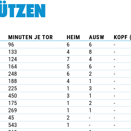
ÜTZEN
MINUTEN JE TOR
HEIM
AUSW
KOPF 
96
6
6
-
133
4
8
-
124
7
4
-
164
5
6
-
248
6
2
-
188
4
1
-
225
1
3
-
450
3
1
-
175
1
2
-
269
1
1
-
45
2
-
-
543
1
-
-