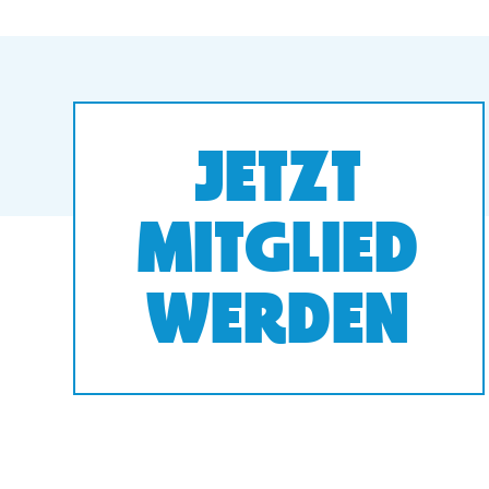
JETZT
MITGLIED
WERDEN