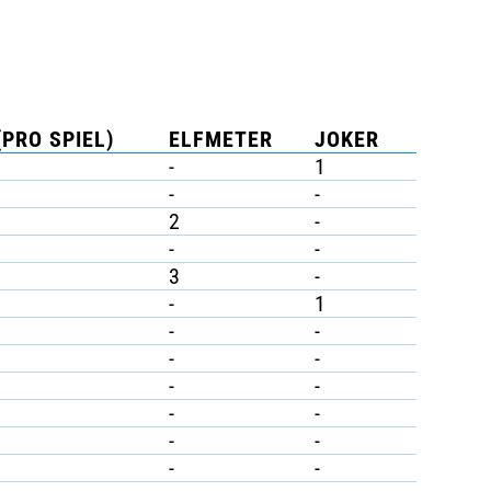
(PRO SPIEL)
ELFMETER
JOKER
-
1
-
-
2
-
-
-
3
-
-
1
-
-
-
-
-
-
-
-
-
-
-
-