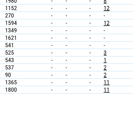
1980
-
-
-
8
1152
-
-
-
12
270
-
-
-
-
1594
-
-
-
12
1349
-
-
-
-
1621
-
-
-
-
541
-
-
-
-
525
-
-
-
3
543
-
-
-
1
537
-
-
-
2
90
-
-
-
2
1365
-
-
-
11
1800
-
-
-
11