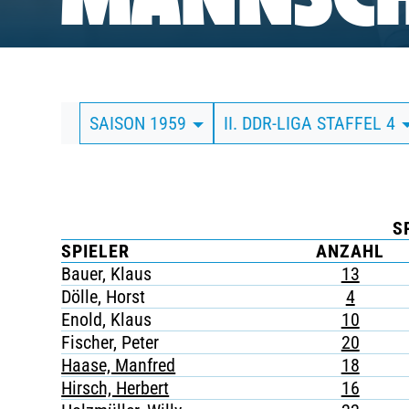
MANNSCH
BUSINESS
SÜDKURVE
SAISON 1959
II. DDR-LIGA STAFFEL 4
TICKETING
S
SPIELER
ANZAHL
Bauer, Klaus
13
Dölle, Horst
4
Enold, Klaus
10
Fischer, Peter
20
Haase, Manfred
18
Hirsch, Herbert
16