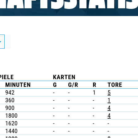
AFTSSTATIS
PIELE
KARTEN
MINUTEN
G
G/R
R
TORE
942
-
-
1
5
360
-
-
-
1
900
-
-
-
4
1800
-
-
-
4
1620
-
-
-
-
1440
-
-
-
-