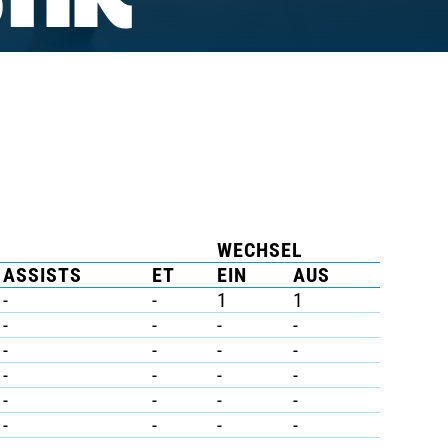
TIK
WECHSEL
ASSISTS
ET
EIN
AUS
-
-
1
1
-
-
-
-
-
-
-
-
-
-
-
-
-
-
-
-
-
-
-
-