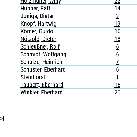
Holzmüller, Willy
22
Hübner, Ralf
14
Junige, Dieter
3
Knopf, Hartwig
19
Körner, Guido
16
Nötzold, Dieter
18
Schleußner, Rolf
6
Schmidt, Wolfgang
6
Schulze, Heinrich
7
Schuster, Eberhard
6
Steinhorst
1
Taubert, Eberhard
16
Winkler, Eberhard
20
>|