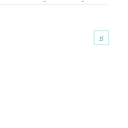
-
-
>|