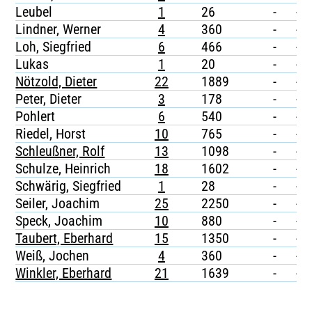
Leubel
1
26
-
-
Lindner, Werner
4
360
-
-
Loh, Siegfried
6
466
-
-
Lukas
1
20
-
-
Nötzold, Dieter
22
1889
-
-
Peter, Dieter
3
178
-
-
Pohlert
6
540
-
-
Riedel, Horst
10
765
-
-
Schleußner, Rolf
13
1098
-
-
Schulze, Heinrich
18
1602
-
-
Schwärig, Siegfried
1
28
-
-
Seiler, Joachim
25
2250
-
-
Speck, Joachim
10
880
-
-
Taubert, Eberhard
15
1350
-
-
Weiß, Jochen
4
360
-
-
Winkler, Eberhard
21
1639
-
-