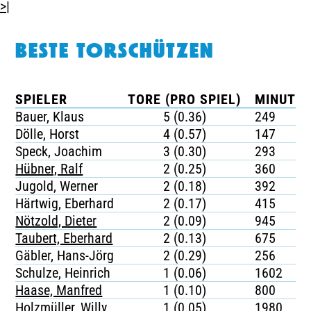
>|
BESTE TORSCHÜTZEN
SPIELER
TORE (PRO SPIEL)
MINUTEN
Bauer, Klaus
5 (0.36)
249
Dölle, Horst
4 (0.57)
147
Speck, Joachim
3 (0.30)
293
Hübner, Ralf
2 (0.25)
360
Jugold, Werner
2 (0.18)
392
Härtwig, Eberhard
2 (0.17)
415
Nötzold, Dieter
2 (0.09)
945
Taubert, Eberhard
2 (0.13)
675
Gäbler, Hans-Jörg
2 (0.29)
256
Schulze, Heinrich
1 (0.06)
1602
Haase, Manfred
1 (0.10)
800
Holzmüller, Willy
1 (0.05)
1980