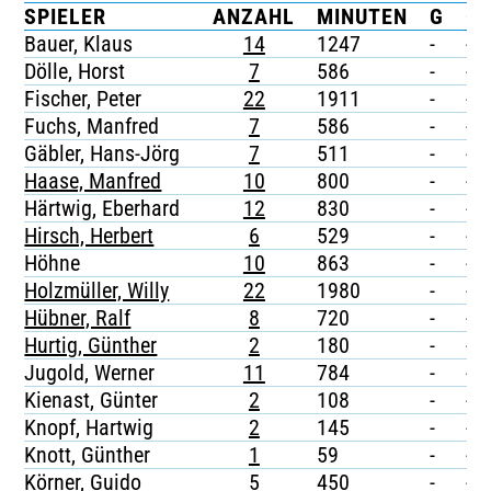
SPIELER
ANZAHL
MINUTEN
G
G/
TICKETING
Bauer, Klaus
14
1247
-
-
Dölle, Horst
7
586
-
-
Fischer, Peter
22
1911
-
-
Fuchs, Manfred
7
586
-
-
Gäbler, Hans-Jörg
7
511
-
-
Haase, Manfred
10
800
-
-
Härtwig, Eberhard
12
830
-
-
Hirsch, Herbert
6
529
-
-
Höhne
10
863
-
-
Holzmüller, Willy
22
1980
-
-
Hübner, Ralf
8
720
-
-
Hurtig, Günther
2
180
-
-
Jugold, Werner
11
784
-
-
Kienast, Günter
2
108
-
-
Knopf, Hartwig
2
145
-
-
Knott, Günther
1
59
-
-
Körner, Guido
5
450
-
-