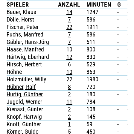
SPIELER
ANZAHL
MINUTEN
G
G/
TICKETING
Bauer, Klaus
14
1247
-
-
Dölle, Horst
7
586
-
-
Fischer, Peter
22
1911
-
-
Fuchs, Manfred
7
586
-
-
Gäbler, Hans-Jörg
7
511
-
-
Haase, Manfred
10
800
-
-
Härtwig, Eberhard
12
830
-
-
Hirsch, Herbert
6
529
-
-
Höhne
10
863
-
-
Holzmüller, Willy
22
1980
-
-
Hübner, Ralf
8
720
-
-
Hurtig, Günther
2
180
-
-
Jugold, Werner
11
784
-
-
Kienast, Günter
2
108
-
-
Knopf, Hartwig
2
145
-
-
Knott, Günther
1
59
-
-
Körner, Guido
5
450
-
-