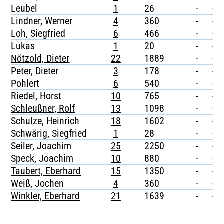
Leubel
1
26
-
-
Lindner, Werner
4
360
-
-
Loh, Siegfried
6
466
-
-
Lukas
1
20
-
-
Nötzold, Dieter
22
1889
-
-
Peter, Dieter
3
178
-
-
Pohlert
6
540
-
-
Riedel, Horst
10
765
-
-
Schleußner, Rolf
13
1098
-
-
Schulze, Heinrich
18
1602
-
-
Schwärig, Siegfried
1
28
-
-
Seiler, Joachim
25
2250
-
-
Speck, Joachim
10
880
-
-
Taubert, Eberhard
15
1350
-
-
Weiß, Jochen
4
360
-
-
Winkler, Eberhard
21
1639
-
-