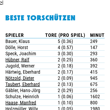
>|
BESTE TORSCHÜTZEN
SPIELER
TORE (PRO SPIEL)
MINUTEN
Bauer, Klaus
5 (0.36)
249
Dölle, Horst
4 (0.57)
147
Speck, Joachim
3 (0.30)
293
Hübner, Ralf
2 (0.25)
360
Jugold, Werner
2 (0.18)
392
Härtwig, Eberhard
2 (0.17)
415
Nötzold, Dieter
2 (0.09)
945
Taubert, Eberhard
2 (0.13)
675
Gäbler, Hans-Jörg
2 (0.29)
256
Schulze, Heinrich
1 (0.06)
1602
Haase, Manfred
1 (0.10)
800
Holzmüller, Willy
1 (0.05)
1980