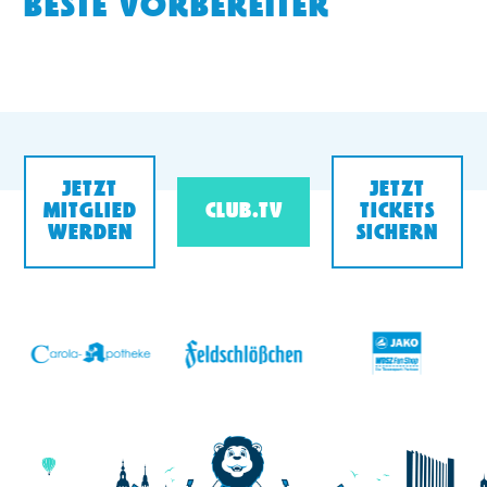
BESTE VORBEREITER
JETZT
JETZT
MITGLIED
CLUB.TV
TICKETS
WERDEN
SICHERN
v