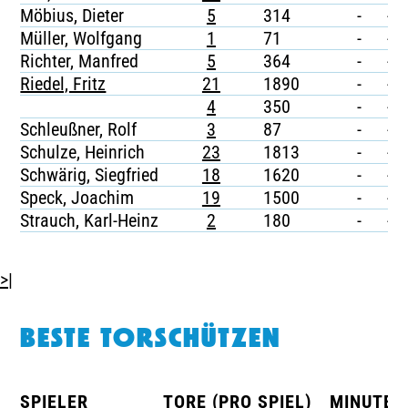
Möbius, Dieter
5
314
-
-
Müller, Wolfgang
1
71
-
-
Richter, Manfred
5
364
-
-
Riedel, Fritz
21
1890
-
-
4
350
-
-
Schleußner, Rolf
3
87
-
-
Schulze, Heinrich
23
1813
-
-
Schwärig, Siegfried
18
1620
-
-
Speck, Joachim
19
1500
-
-
Strauch, Karl-Heinz
2
180
-
-
>|
BESTE TORSCHÜTZEN
SPIELER
TORE (PRO SPIEL)
MINUTEN