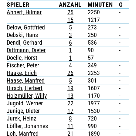
SPIELER
ANZAHL
MINUTEN
G
G/
TICKETING
Ahnert, Hilmar
25
2250
-
-
15
1217
-
-
Below, Gottfried
5
273
-
-
Debski, Hans
3
250
-
-
Dendl, Gerhard
6
536
-
-
Dittmann, Dieter
1
90
-
-
Doelle, Horst
1
57
-
-
Fischer, Peter
4
349
-
-
Haake, Erich
26
2253
-
-
Haase, Manfred
5
301
-
-
Hirsch, Herbert
19
1607
-
-
Holzmüller, Willy
13
1170
-
-
Jugold, Werner
22
1977
-
-
Junige, Dieter
17
1530
-
-
Jurek, Heinz
8
720
-
-
Löffler, Johannes
11
990
-
-
Loh, Manfred
21
1890
-
-