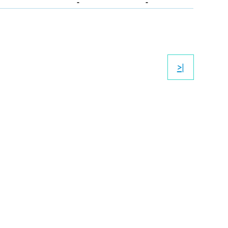
-
-
>|