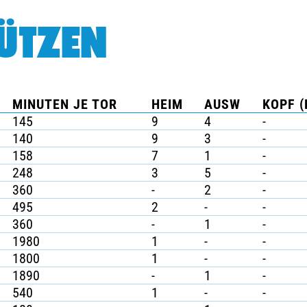
ÜTZEN
MINUTEN JE TOR
HEIM
AUSW
KOPF (
145
9
4
-
140
9
3
-
158
7
1
-
248
3
5
-
360
-
2
-
495
2
-
-
360
-
1
-
1980
1
-
-
1800
1
-
-
1890
-
1
-
540
1
-
-