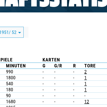
AFTSSTATIS
 1951/ 52
SPIELE
KARTEN
MINUTEN
G
G/R
R
TORE
990
-
-
-
2
1800
-
-
-
1
540
-
-
-
1
180
-
-
-
1
90
-
-
-
-
1680
-
-
-
12