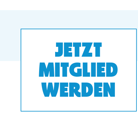
JETZT
MITGLIED
WERDEN