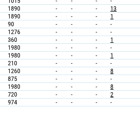
1015
-
-
-
-
1890
-
-
-
13
1890
-
-
-
1
90
-
-
-
-
1276
-
-
-
-
360
-
-
-
1
1980
-
-
-
-
1980
-
-
-
1
210
-
-
-
-
1260
-
-
-
8
875
-
-
-
-
1980
-
-
-
8
720
-
-
-
2
974
-
-
-
-