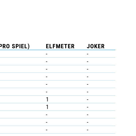
PRO SPIEL)
ELFMETER
JOKER
-
-
-
-
-
-
-
-
-
-
-
-
1
-
1
-
-
-
-
-
-
-