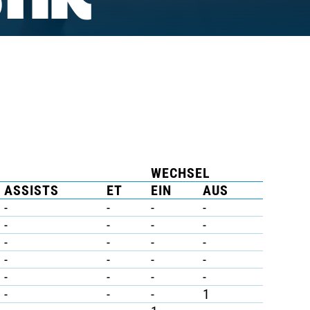
TIK
WECHSEL
ASSISTS
ET
EIN
AUS
-
-
-
-
-
-
-
-
-
-
-
-
-
-
-
-
-
-
-
-
-
-
-
1