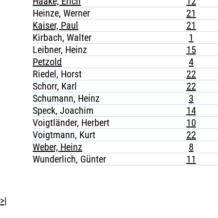
Haake, Erich
12
Heinze, Werner
21
Kaiser, Paul
21
Kirbach, Walter
1
Leibner, Heinz
15
Petzold
4
Riedel, Horst
22
Schorr, Karl
22
Schumann, Heinz
3
Speck, Joachim
14
Voigtländer, Herbert
10
Voigtmann, Kurt
22
Weber, Heinz
8
Wunderlich, Günter
11
>|