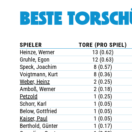
BESTE TORSCH
SPIELER
TORE (PRO SPIEL)
Heinze, Werner
13 (0.62)
Gruhle, Egon
12 (0.63)
Speck, Joachim
8 (0.57)
Voigtmann, Kurt
8 (0.36)
Weber, Heinz
2 (0.25)
Amboß, Werner
2 (0.18)
Petzold
1 (0.25)
Schorr, Karl
1 (0.05)
Below, Gottfried
1 (0.05)
Kaiser, Paul
1 (0.05)
Berthold, Günter
1 (0.17)