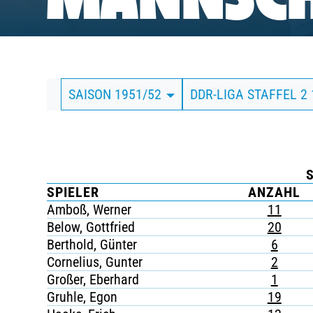
MANNSCH
BUSINESS
SÜDKURVE
SAISON 1951/52
DDR-LIGA STAFFEL 2
TICKETING
SPIELER
ANZAHL
Amboß, Werner
11
Below, Gottfried
20
Berthold, Günter
6
Cornelius, Gunter
2
Großer, Eberhard
1
Gruhle, Egon
19