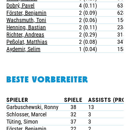
Dobrý, Pavel
4 (0.11)
635
Förster, Benjamin
2 (0.09)
628
Wachsmuth, Toni
2 (0.06)
1568
Henning, Bastian
2 (0.11)
234
Richter, Andreas
2 (0.29)
315
Peßolat, Matthias
2 (0.08)
347
Aydemir, Selim
1 (0.04)
1587
BESTE VORBEREITER
SPIELER
SPIELE
ASSISTS (PRO S
Garbuschewski, Ronny
38
13
Schlosser, Marcel
32
3
Tüting, Simon
37
3
Förster, Benjamin
22
2