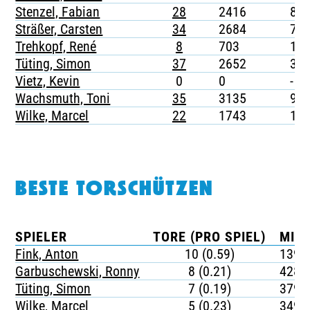
Stenzel, Fabian
28
2416
8
Sträßer, Carsten
34
2684
7
Trehkopf, René
8
703
1
Tüting, Simon
37
2652
3
Vietz, Kevin
0
0
-
Wachsmuth, Toni
35
3135
9
Wilke, Marcel
22
1743
1
BESTE TORSCHÜTZEN
SPIELER
TORE (PRO SPIEL)
MIN
Fink, Anton
10 (0.59)
139
Garbuschewski, Ronny
8 (0.21)
428
Tüting, Simon
7 (0.19)
379
Wilke, Marcel
5 (0.23)
349