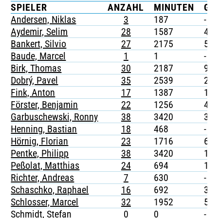
SPIELER
ANZAHL
MINUTEN
G
TICKETING
Andersen, Niklas
3
187
-
Aydemir, Selim
28
1587
4
Bankert, Silvio
27
2175
5
Baude, Marcel
1
1
-
Birk, Thomas
30
2187
9
Dobrý, Pavel
35
2539
2
Fink, Anton
17
1387
1
Förster, Benjamin
22
1256
4
Garbuschewski, Ronny
38
3420
3
Henning, Bastian
18
468
-
Hörnig, Florian
23
1716
6
Pentke, Philipp
38
3420
1
Peßolat, Matthias
24
694
1
Richter, Andreas
7
630
-
Schaschko, Raphael
16
692
3
Schlosser, Marcel
32
1952
5
Schmidt, Stefan
0
0
-