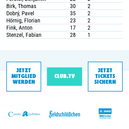
Birk, Thomas
30
2
Dobrý, Pavel
35
2
Hörnig, Florian
23
2
Fink, Anton
17
2
Stenzel, Fabian
28
1
JETZT
JETZT
MITGLIED
CLUB.TV
TICKETS
WERDEN
SICHERN
v