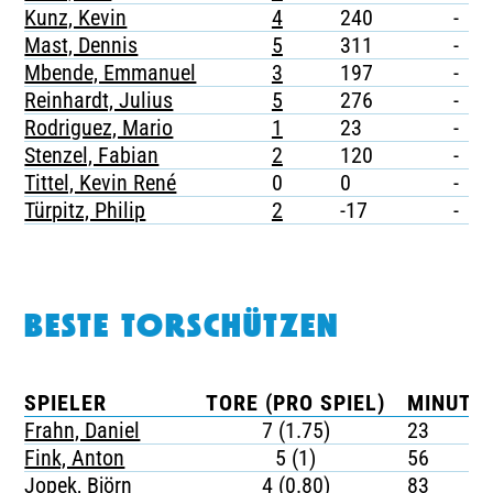
Kunz, Kevin
4
240
-
Mast, Dennis
5
311
-
Mbende, Emmanuel
3
197
-
Reinhardt, Julius
5
276
-
Rodriguez, Mario
1
23
-
Stenzel, Fabian
2
120
-
Tittel, Kevin René
0
0
-
Türpitz, Philip
2
-17
-
BESTE TORSCHÜTZEN
SPIELER
TORE (PRO SPIEL)
MINUTEN
Frahn, Daniel
7 (1.75)
23
Fink, Anton
5 (1)
56
Jopek, Björn
4 (0.80)
83