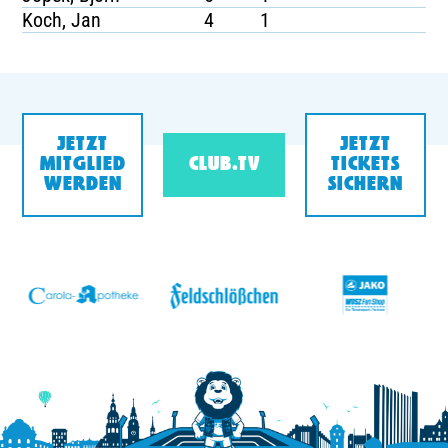
Koch, Jan
4
1
JETZT
JETZT
MITGLIED
CLUB.TV
TICKETS
WERDEN
SICHERN
v