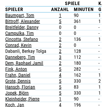
SPIELE
KA
TICKETING
SPIELER
ANZAHL
MINUTEN
G
Baumgart, Tom
1
90
1
Bittroff, Alexander
5
361
1
Breitfelder, Danny
0
0
-
Campulka, Tim
0
0
-
Cincotta, Stefano
2
136
1
Conrad, Kevin
2
0
-
Dabanli, Berkay Tolga
2
128
-
Danneberg, Tim
3
112
-
Dem, Raphael Jamil
2
180
-
Fink, Anton
5
282
-
Frahn, Daniel
4
162
1
Grote, Dennis
5
330
2
Hansch, Florian
5
83
1
Jopek, Björn
5
330
1
Kleinheider, Pierre
1
90
-
Koch, Jan
4
196
-