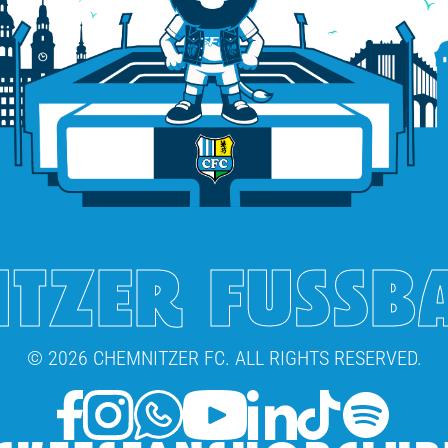
TZER FUSSB
© 2026 CHEMNITZER FC. ALL RIGHTS RESERVED.