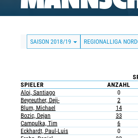
MANNSCH
BUSINESS
SÜDKURVE
SAISON 2018/19
REGIONALLIGA NOR
TICKETING
S
SPIELER
ANZAHL
Aloi, Santiago
0
Beyreuther, Deji-
2
Blum, Michael
14
Bozic, Dejan
33
Campulka, Tim
6
Eckhardt, Paul-Luis
0