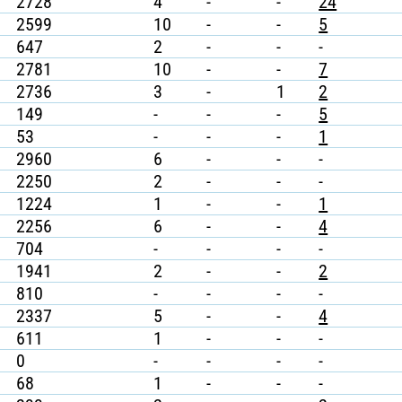
2728
4
-
-
24
2599
10
-
-
5
647
2
-
-
-
2781
10
-
-
7
2736
3
-
1
2
149
-
-
-
5
53
-
-
-
1
2960
6
-
-
-
2250
2
-
-
-
1224
1
-
-
1
2256
6
-
-
4
704
-
-
-
-
1941
2
-
-
2
810
-
-
-
-
2337
5
-
-
4
611
1
-
-
-
0
-
-
-
-
68
1
-
-
-