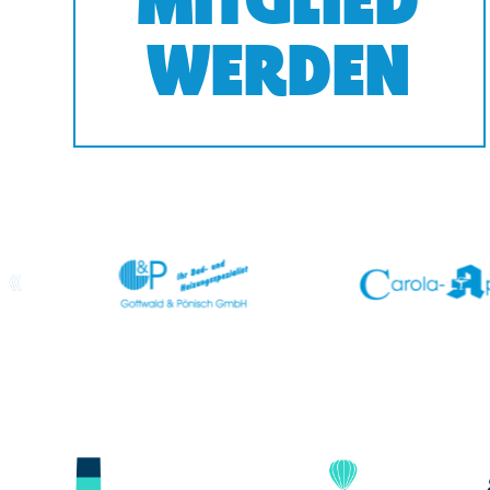
MITGLIED
WERDEN
prev