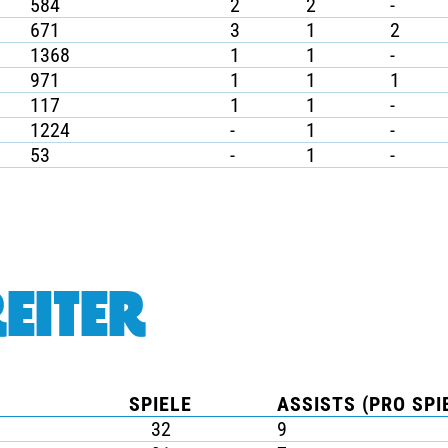
584
2
2
-
671
3
1
2
1368
1
1
-
971
1
1
1
117
1
1
-
1224
-
1
-
53
-
1
-
EITER
SPIELE
ASSISTS (PRO SPI
32
9