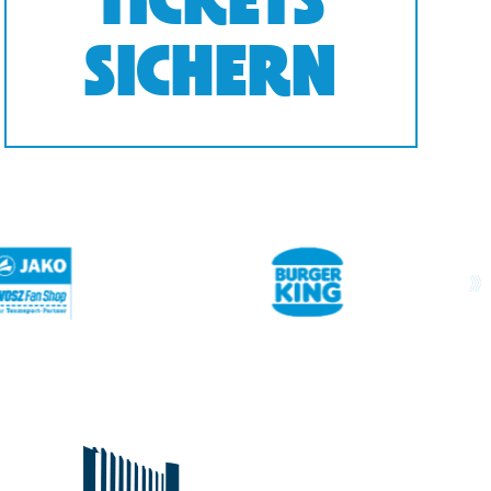
TICKETS
SICHERN
next