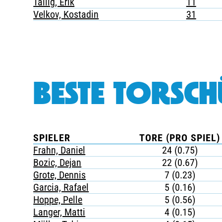
Tallig, Erik
11
Velkov, Kostadin
31
BESTE TORSCH
SPIELER
TORE (PRO SPIEL)
Frahn, Daniel
24 (0.75)
Bozic, Dejan
22 (0.67)
Grote, Dennis
7 (0.23)
Garcia, Rafael
5 (0.16)
Hoppe, Pelle
5 (0.56)
Langer, Matti
4 (0.15)