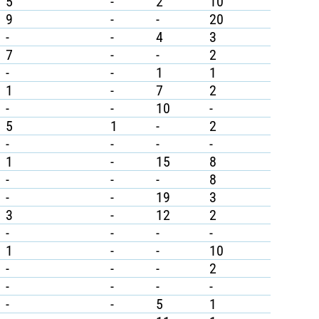
5
-
2
10
9
-
-
20
-
-
4
3
7
-
-
2
-
-
1
1
1
-
7
2
-
-
10
-
5
1
-
2
-
-
-
-
1
-
15
8
-
-
-
8
-
-
19
3
3
-
12
2
-
-
-
-
1
-
-
10
-
-
-
2
-
-
-
-
-
-
5
1