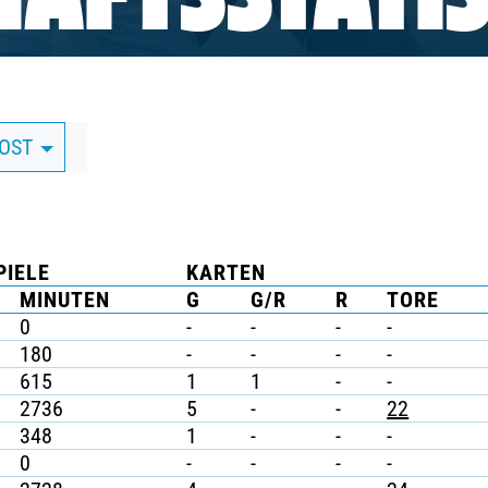
AFTSSTATIS
DOST
PIELE
KARTEN
MINUTEN
G
G/R
R
TORE
0
-
-
-
-
180
-
-
-
-
615
1
1
-
-
2736
5
-
-
22
348
1
-
-
-
0
-
-
-
-