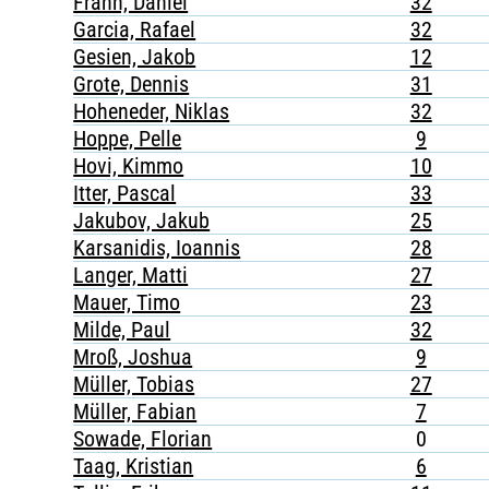
Frahn, Daniel
32
Garcia, Rafael
32
Gesien, Jakob
12
Grote, Dennis
31
Hoheneder, Niklas
32
Hoppe, Pelle
9
Hovi, Kimmo
10
Itter, Pascal
33
Jakubov, Jakub
25
Karsanidis, Ioannis
28
Langer, Matti
27
Mauer, Timo
23
Milde, Paul
32
Mroß, Joshua
9
Müller, Tobias
27
Müller, Fabian
7
Sowade, Florian
0
Taag, Kristian
6