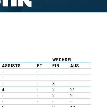
TIK
WECHSEL
ASSISTS
ET
EIN
AUS
-
-
-
-
-
-
-
-
-
-
8
-
4
-
2
21
-
-
2
2
-
-
-
-