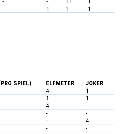
-
-
11
1
-
1
1
1
(PRO SPIEL)
ELFMETER
JOKER
4
1
1
1
4
-
-
-
-
4
-
-