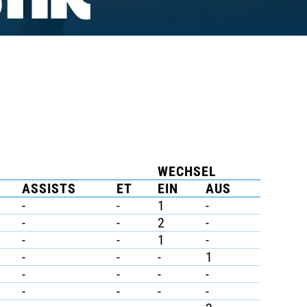
TIK
WECHSEL
ASSISTS
ET
EIN
AUS
-
-
1
-
-
-
2
-
-
-
1
-
-
-
-
1
-
-
-
-
-
-
-
-