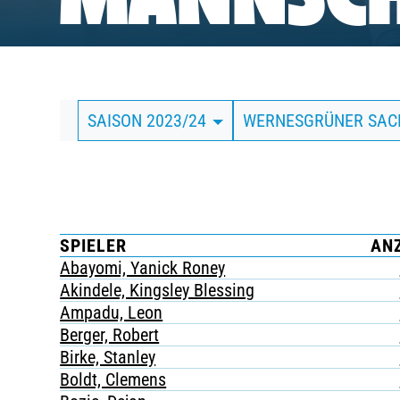
MANNSCH
BUSINESS
SÜDKURVE
SAISON 2023/24
WERNESGRÜNER SA
TICKETING
SPIELER
AN
Abayomi, Yanick Roney
Akindele, Kingsley Blessing
Ampadu, Leon
Berger, Robert
Birke, Stanley
Boldt, Clemens