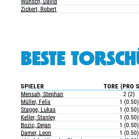
Wunsch, David
Zickert, Robert
BESTE TORSCH
SPIELER
TORE (PRO S
Mensah, Stephan
2 (2)
Müller, Felix
1 (0.50)
Stagge, Lukas
1 (0.50)
Keller, Stanley
1 (0.50)
Bozic, Dejan
1 (0.50)
Damer, Leon
1 (0.50)