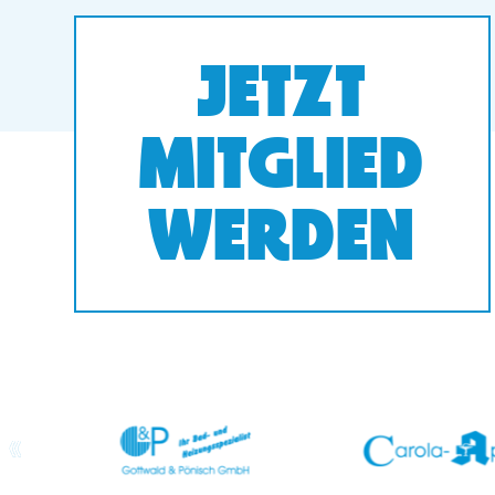
JETZT
MITGLIED
WERDEN
prev