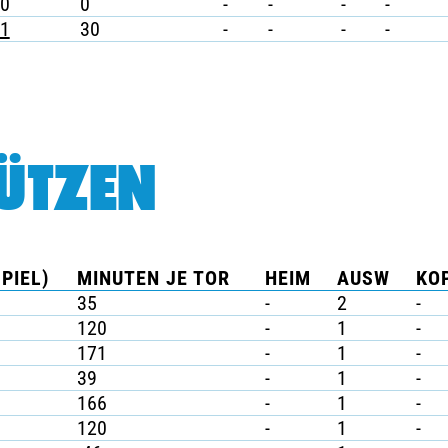
0
0
-
-
-
-
1
30
-
-
-
-
ÜTZEN
PIEL)
MINUTEN JE TOR
HEIM
AUSW
KOP
35
-
2
-
120
-
1
-
171
-
1
-
39
-
1
-
166
-
1
-
120
-
1
-