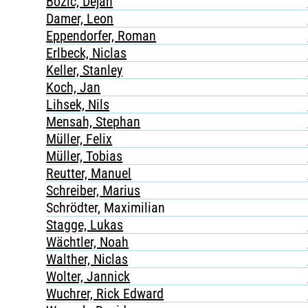
Bozic, Dejan
Damer, Leon
Eppendorfer, Roman
Erlbeck, Niclas
Keller, Stanley
Koch, Jan
Lihsek, Nils
Mensah, Stephan
Müller, Felix
Müller, Tobias
Reutter, Manuel
Schreiber, Marius
Schrödter, Maximilian
Stagge, Lukas
Wächtler, Noah
Walther, Niclas
Wolter, Jannick
Wuchrer, Rick Edward