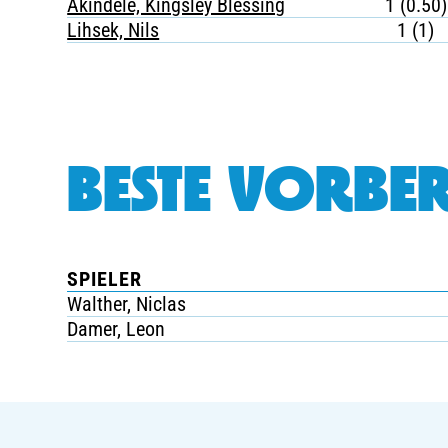
Akindele, Kingsley Blessing
1 (0.50)
Lihsek, Nils
1 (1)
BESTE VORBER
SPIELER
Walther, Niclas
Damer, Leon