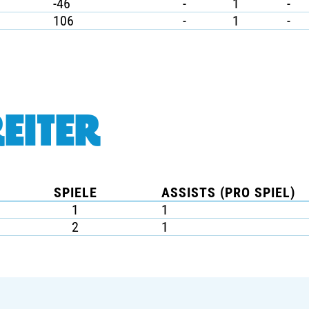
-46
-
1
-
106
-
1
-
EITER
SPIELE
ASSISTS (PRO SPIEL)
1
1
2
1