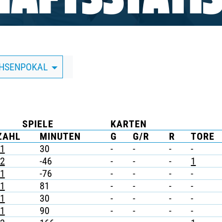
AFTSSTATIS
CHSENPOKAL
SPIELE
KARTEN
ZAHL
MINUTEN
G
G/R
R
TORE
1
30
-
-
-
-
2
-46
-
-
-
1
1
-76
-
-
-
-
1
81
-
-
-
-
1
30
-
-
-
-
1
90
-
-
-
-