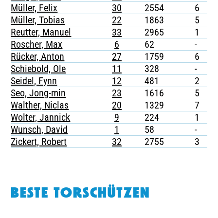
Müller, Felix
30
2554
6
-
Müller, Tobias
22
1863
5
1
Reutter, Manuel
33
2965
1
-
Roscher, Max
6
62
-
-
Rücker, Anton
27
1759
6
-
Schiebold, Ole
11
328
-
-
Seidel, Fynn
12
481
2
-
Seo, Jong-min
23
1616
5
1
Walther, Niclas
20
1329
7
1
Wolter, Jannick
9
224
1
-
Wunsch, David
1
58
-
-
Zickert, Robert
32
2755
3
1
BESTE TORSCHÜTZEN