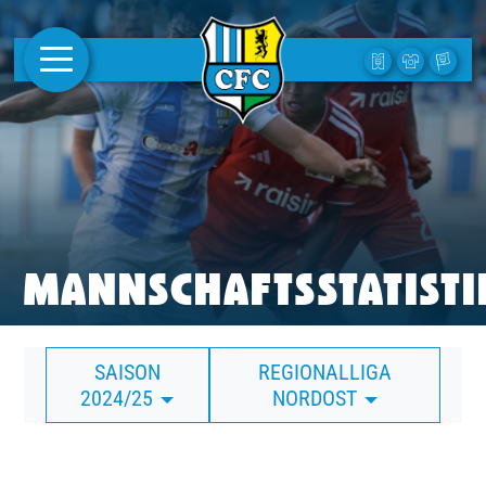
AKTUELLES
1. MANNSCHAFT
FRAUEN
CAMPUS
MANNSCHAFTSSTATISTI
CLUB
SAISON
REGIONALLIGA
CLUBMITGLIEDSCHAFT
2024/25
NORDOST
BUSINESS
SÜDKURVE