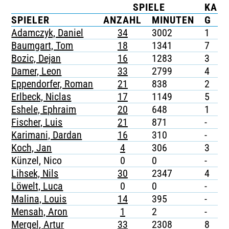
SPIELE
KAR
TICKETING
SPIELER
ANZAHL
MINUTEN
G
G
Adamczyk, Daniel
34
3002
1
-
Baumgart, Tom
18
1341
7
-
Bozic, Dejan
16
1283
3
-
Damer, Leon
33
2799
4
-
Eppendorfer, Roman
21
838
2
-
Erlbeck, Niclas
17
1149
5
-
Eshele, Ephraim
20
648
1
-
Fischer, Luis
21
871
-
1
Karimani, Dardan
16
310
-
-
Koch, Jan
4
306
3
-
Künzel, Nico
0
0
-
-
Lihsek, Nils
30
2347
4
-
Löwelt, Luca
0
0
-
-
Malina, Louis
14
395
-
-
Mensah, Aron
1
2
-
-
Mergel, Artur
33
2308
8
-