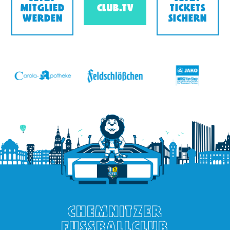
MITGLIED
CLUB.TV
TICKETS
WERDEN
SICHERN
v
CHEMNITZER
FUSSBALLCLUB