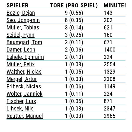
SPIELER
TORE (PRO SPIEL)
MINUTEN 
Bozic, Dejan
9 (0.56)
143
Seo, Jong-min
8 (0.35)
202
Müller, Tobias
3 (0.14)
621
Seidel, Fynn
3 (0.25)
160
Baumgart, Tom
2 (0.11)
671
Damer, Leon
2 (0.06)
1400
Eshele, Ephraim
2 (0.10)
324
Müller, Felix
1 (0.03)
2554
Walther, Niclas
1 (0.05)
1329
Mergel, Artur
1 (0.03)
2308
Erlbeck, Niclas
1 (0.06)
1149
Wolter, Jannick
1 (0.11)
224
Fischer, Luis
1 (0.05)
871
Lihsek, Nils
1 (0.03)
2347
Reutter, Manuel
1 (0.03)
2965