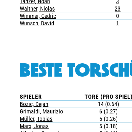
Tänzer, Noah
3
Walther, Niclas
23
Wimmer, Cedric
0
Wunsch, David
1
BESTE TORSCH
SPIELER
TORE (PRO SPIEL
Bozic, Dejan
14 (0.64)
Grimaldi, Maurizio
6 (0.27)
Müller, Tobias
5 (0.26)
Marx, Jonas
5 (0.18)