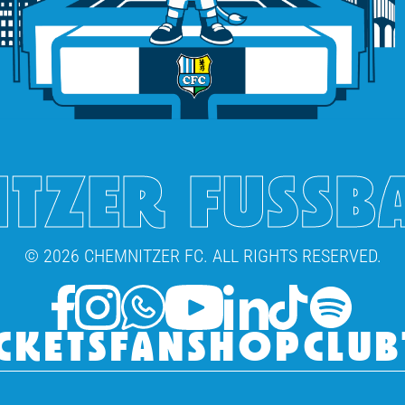
TZER FUSSB
© 2026 CHEMNITZER FC. ALL RIGHTS RESERVED.
CKETS
FANSHOP
CLUB