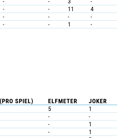
-
-
3
-
-
-
11
4
-
-
-
-
-
-
1
-
(PRO SPIEL)
ELFMETER
JOKER
5
1
-
-
-
1
-
1