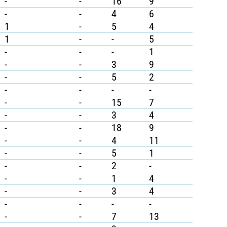
-
-
16
9
-
-
4
6
1
-
5
4
1
-
-
5
-
-
-
1
-
-
3
9
-
-
5
2
-
-
-
-
-
-
15
7
-
-
3
4
-
-
18
9
-
-
4
11
-
-
5
1
-
-
2
-
-
-
1
4
-
-
3
4
-
-
-
-
-
-
7
13