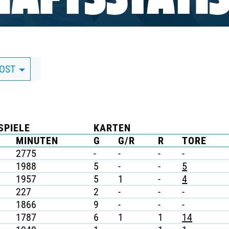
AFTSSTATIS
DOST
SPIELE
KARTEN
MINUTEN
G
G/R
R
TORE
2775
-
-
-
-
1988
5
-
-
5
1957
5
1
-
4
227
2
-
-
-
1866
9
-
-
-
1787
6
1
1
14