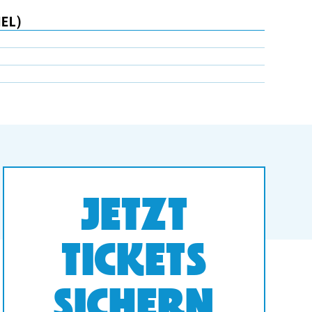
IEL)
JETZT
TICKETS
SICHERN