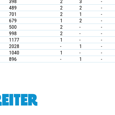
398
2
3
-
489
2
2
-
701
2
1
-
679
1
2
-
500
2
-
-
998
2
-
-
1177
1
-
-
2028
-
1
-
1040
1
-
-
896
-
1
-
EITER