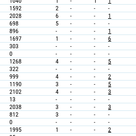
1040
1
-
1
1
1592
2
-
-
-
2028
6
-
-
1
698
5
-
-
-
896
-
-
-
1
1697
1
-
-
6
303
-
-
-
-
0
-
-
-
-
1268
4
-
-
5
322
-
-
-
-
999
4
-
-
2
1190
3
-
-
5
2102
4
-
-
3
13
-
-
-
-
2038
3
-
-
3
812
3
-
-
-
0
-
-
-
-
1995
1
-
-
2