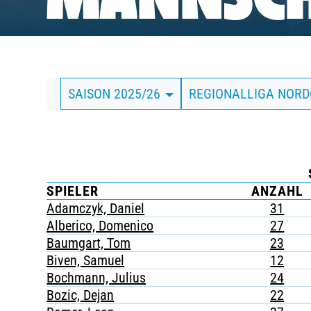
MANNSCH
BUSINESS
SÜDKURVE
SAISON 2025/26
REGIONALLIGA NOR
TICKETING
SPIELER
ANZAHL
Adamczyk, Daniel
31
Alberico, Domenico
27
Baumgart, Tom
23
Biven, Samuel
12
Bochmann, Julius
24
Bozic, Dejan
22