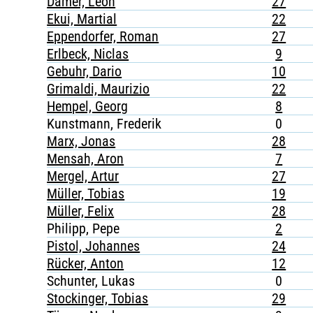
Damer, Leon
27
Ekui, Martial
22
Eppendorfer, Roman
27
Erlbeck, Niclas
9
Gebuhr, Dario
10
Grimaldi, Maurizio
22
Hempel, Georg
8
Kunstmann, Frederik
0
Marx, Jonas
28
Mensah, Aron
7
Mergel, Artur
27
Müller, Tobias
19
Müller, Felix
28
Philipp, Pepe
2
Pistol, Johannes
24
Rücker, Anton
12
Schunter, Lukas
0
Stockinger, Tobias
29