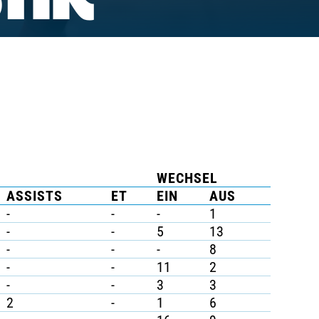
TIK
WECHSEL
ASSISTS
ET
EIN
AUS
-
-
-
1
-
-
5
13
-
-
-
8
-
-
11
2
-
-
3
3
2
-
1
6