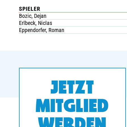
SPIELER
Bozic, Dejan
Erlbeck, Niclas
Eppendorfer, Roman
JETZT
MITGLIED
WERDEN