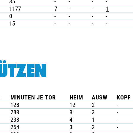
35
-
-
-
-
1177
7
-
-
1
0
-
-
-
-
15
-
-
-
-
ÜTZEN
)
MINUTEN JE TOR
HEIM
AUSW
KOPF 
128
12
2
-
283
3
3
-
238
4
1
-
254
3
2
-