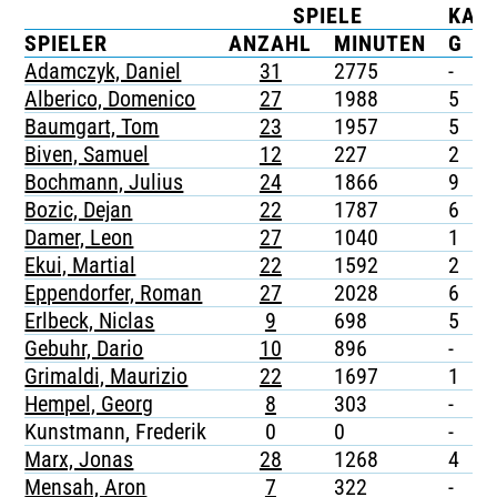
SPIELE
KAR
TICKETING
SPIELER
ANZAHL
MINUTEN
G
Adamczyk, Daniel
31
2775
-
-
Alberico, Domenico
27
1988
5
-
Baumgart, Tom
23
1957
5
1
Biven, Samuel
12
227
2
-
Bochmann, Julius
24
1866
9
-
Bozic, Dejan
22
1787
6
1
Damer, Leon
27
1040
1
-
Ekui, Martial
22
1592
2
-
Eppendorfer, Roman
27
2028
6
-
Erlbeck, Niclas
9
698
5
-
Gebuhr, Dario
10
896
-
-
Grimaldi, Maurizio
22
1697
1
-
Hempel, Georg
8
303
-
-
Kunstmann, Frederik
0
0
-
-
Marx, Jonas
28
1268
4
-
Mensah, Aron
7
322
-
-