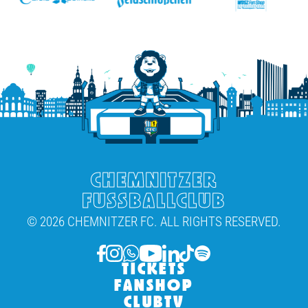
CHEMNITZER
FUSSBALLCLUB
© 2026 CHEMNITZER FC. ALL RIGHTS RESERVED.
TICKETS
FANSHOP
CLUBTV