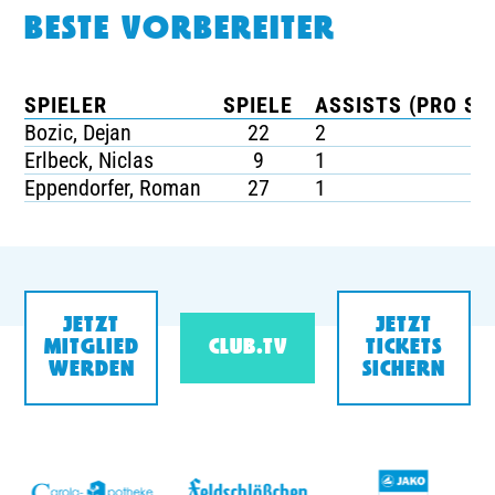
BESTE VORBEREITER
SPIELER
SPIELE
ASSISTS (PRO SP
Bozic, Dejan
22
2
Erlbeck, Niclas
9
1
Eppendorfer, Roman
27
1
JETZT
JETZT
MITGLIED
CLUB.TV
TICKETS
WERDEN
SICHERN
v