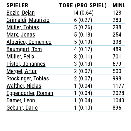
SPIELER
TORE (PRO SPIEL)
MINUT
Bozic, Dejan
14 (0.64)
128
Grimaldi, Maurizio
6 (0.27)
283
Müller, Tobias
5 (0.26)
238
Marx, Jonas
5 (0.18)
254
Alberico, Domenico
5 (0.19)
398
Baumgart, Tom
4 (0.17)
489
Müller, Felix
3 (0.11)
701
Pistol, Johannes
3 (0.13)
679
Mergel, Artur
2 (0.07)
500
Stockinger, Tobias
2 (0.07)
998
Walther, Niclas
1 (0.04)
1177
Eppendorfer, Roman
1 (0.04)
2028
Damer, Leon
1 (0.04)
1040
Gebuhr, Dario
1 (0.10)
896