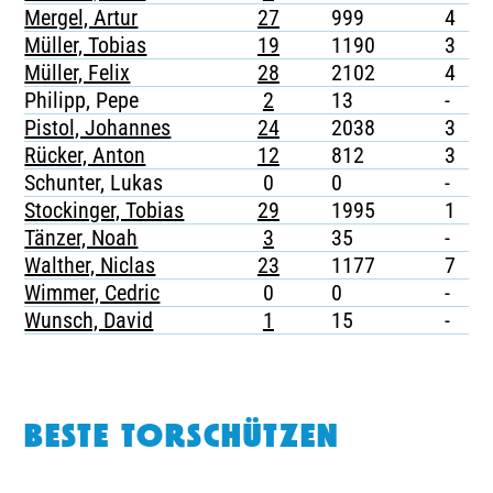
Mergel, Artur
27
999
4
-
Müller, Tobias
19
1190
3
-
Müller, Felix
28
2102
4
-
Philipp, Pepe
2
13
-
-
Pistol, Johannes
24
2038
3
-
Rücker, Anton
12
812
3
-
Schunter, Lukas
0
0
-
-
Stockinger, Tobias
29
1995
1
-
Tänzer, Noah
3
35
-
-
Walther, Niclas
23
1177
7
-
Wimmer, Cedric
0
0
-
-
Wunsch, David
1
15
-
-
BESTE TORSCHÜTZEN