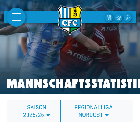
AKTUELLES
1. MANNSCHAFT
FRAUEN
CAMPUS
MANNSCHAFTSSTATISTI
CLUB
SAISON
REGIONALLIGA
CLUBMITGLIEDSCHAFT
2025/26
NORDOST
BUSINESS
SÜDKURVE