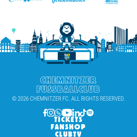
CHEMNITZER
FUSSBALLCLUB
© 2026 CHEMNITZER FC. ALL RIGHTS RESERVED.
TICKETS
FANSHOP
CLUBTV