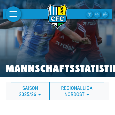
AKTUELLES
1. MANNSCHAFT
FRAUEN
CAMPUS
MANNSCHAFTSSTATISTI
CLUB
SAISON
REGIONALLIGA
CLUBMITGLIEDSCHAFT
2025/26
NORDOST
BUSINESS
SÜDKURVE