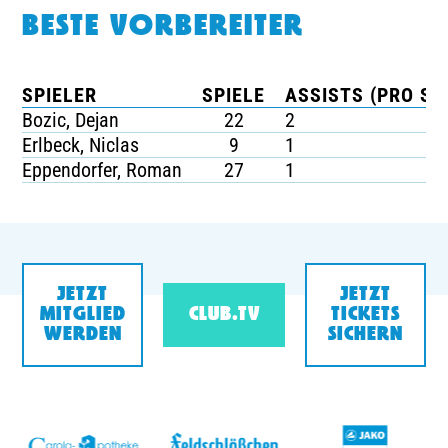
BESTE VORBEREITER
SPIELER
SPIELE
ASSISTS (PRO SP
Bozic, Dejan
22
2
Erlbeck, Niclas
9
1
Eppendorfer, Roman
27
1
JETZT
JETZT
MITGLIED
CLUB.TV
TICKETS
WERDEN
SICHERN
v