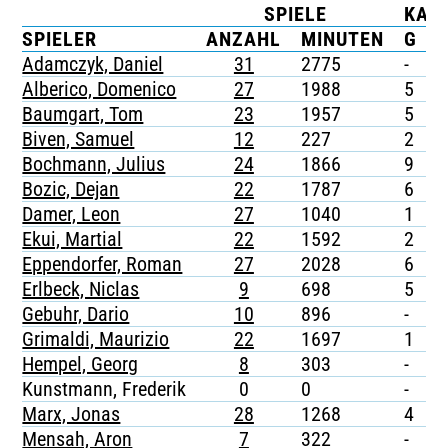
SPIELE
KAR
TICKETING
SPIELER
ANZAHL
MINUTEN
G
Adamczyk, Daniel
31
2775
-
-
Alberico, Domenico
27
1988
5
-
Baumgart, Tom
23
1957
5
1
Biven, Samuel
12
227
2
-
Bochmann, Julius
24
1866
9
-
Bozic, Dejan
22
1787
6
1
Damer, Leon
27
1040
1
-
Ekui, Martial
22
1592
2
-
Eppendorfer, Roman
27
2028
6
-
Erlbeck, Niclas
9
698
5
-
Gebuhr, Dario
10
896
-
-
Grimaldi, Maurizio
22
1697
1
-
Hempel, Georg
8
303
-
-
Kunstmann, Frederik
0
0
-
-
Marx, Jonas
28
1268
4
-
Mensah, Aron
7
322
-
-