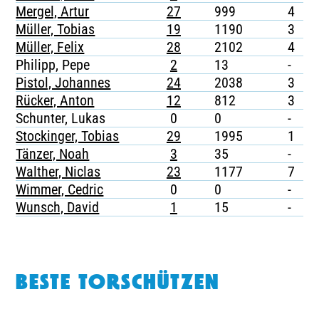
Mergel, Artur
27
999
4
-
Müller, Tobias
19
1190
3
-
Müller, Felix
28
2102
4
-
Philipp, Pepe
2
13
-
-
Pistol, Johannes
24
2038
3
-
Rücker, Anton
12
812
3
-
Schunter, Lukas
0
0
-
-
Stockinger, Tobias
29
1995
1
-
Tänzer, Noah
3
35
-
-
Walther, Niclas
23
1177
7
-
Wimmer, Cedric
0
0
-
-
Wunsch, David
1
15
-
-
BESTE TORSCHÜTZEN