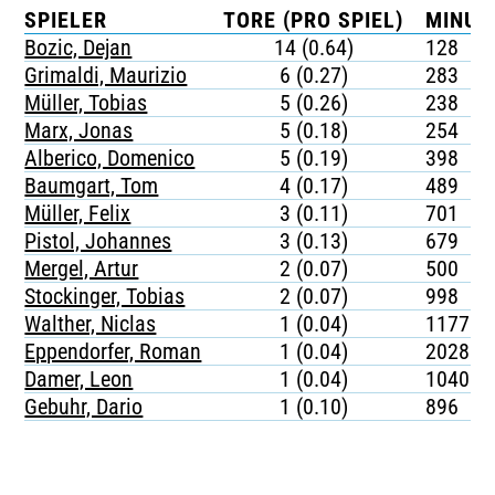
SPIELER
TORE (PRO SPIEL)
MINUT
Bozic, Dejan
14 (0.64)
128
Grimaldi, Maurizio
6 (0.27)
283
Müller, Tobias
5 (0.26)
238
Marx, Jonas
5 (0.18)
254
Alberico, Domenico
5 (0.19)
398
Baumgart, Tom
4 (0.17)
489
Müller, Felix
3 (0.11)
701
Pistol, Johannes
3 (0.13)
679
Mergel, Artur
2 (0.07)
500
Stockinger, Tobias
2 (0.07)
998
Walther, Niclas
1 (0.04)
1177
Eppendorfer, Roman
1 (0.04)
2028
Damer, Leon
1 (0.04)
1040
Gebuhr, Dario
1 (0.10)
896