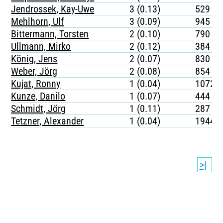
Jendrossek, Kay-Uwe
3 (0.13)
529
Mehlhorn, Ulf
3 (0.09)
945
Bittermann, Torsten
2 (0.10)
790
Ullmann, Mirko
2 (0.12)
384
König, Jens
2 (0.07)
830
Weber, Jörg
2 (0.08)
854
Kujat, Ronny
1 (0.04)
1072
Kunze, Danilo
1 (0.07)
444
Schmidt, Jörg
1 (0.11)
287
Tetzner, Alexander
1 (0.04)
1944
>|