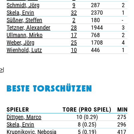
Schmidt, Jörg
9
287
2
Skela, Ervin
32
2370
1
Süßner, Steffen
2
180
-
Tetzner, Alexander
28
1944
3
Ullmann, Mirko
17
768
2
Weber, Jörg
25
1708
4
Wienhold, Lutz
10
446
1
>|
BESTE TORSCHÜTZEN
SPIELER
TORE (PRO SPIEL)
MINUT
Dittgen, Marco
10 (0.29)
275
Skela, Ervin
8 (0.25)
296
Krupnikovic, Nebosja
5 (0.19)
417