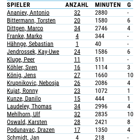
SPIELER
ANZAHL
MINUTEN
G
TICKETING
Ananiev, Antonio
32
2880
-
Bittermann, Torsten
20
1580
6
Dittgen, Marco
34
2746
4
Franke, Marko
4
344
-
Hähnge, Sebastian
1
40
-
Jendrossek, Kay-Uwe
24
1586
6
Kluge, Peer
11
511
-
Köhler, Sven
16
1114
3
König, Jens
27
1660
10
Krupnikovic, Nebosja
26
2086
4
Kujat, Ronny
23
1072
1
Kunze, Danilo
15
444
1
Laudeley, Thomas
34
2996
4
Mehlhorn, Ulf
32
2835
10
Oswald, Karsten
28
2421
8
Podunavac, Drazen
17
1350
4
Schmidt, Jan
4
218
-