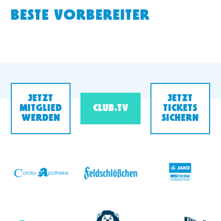
BESTE VORBEREITER
JETZT
JETZT
MITGLIED
CLUB.TV
TICKETS
WERDEN
SICHERN
v