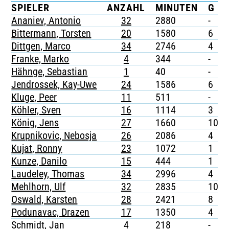
SPIELER
ANZAHL
MINUTEN
G
TICKETING
Ananiev, Antonio
32
2880
-
Bittermann, Torsten
20
1580
6
Dittgen, Marco
34
2746
4
Franke, Marko
4
344
-
Hähnge, Sebastian
1
40
-
Jendrossek, Kay-Uwe
24
1586
6
Kluge, Peer
11
511
-
Köhler, Sven
16
1114
3
König, Jens
27
1660
10
Krupnikovic, Nebosja
26
2086
4
Kujat, Ronny
23
1072
1
Kunze, Danilo
15
444
1
Laudeley, Thomas
34
2996
4
Mehlhorn, Ulf
32
2835
10
Oswald, Karsten
28
2421
8
Podunavac, Drazen
17
1350
4
Schmidt, Jan
4
218
-