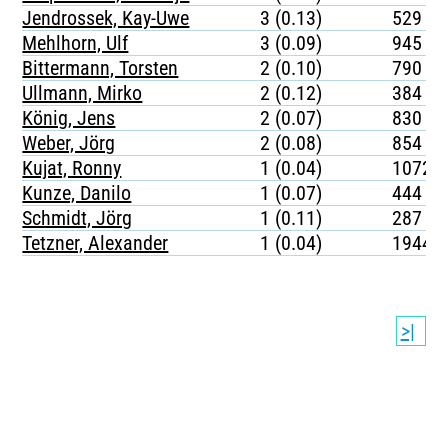
Jendrossek, Kay-Uwe
3 (0.13)
529
Mehlhorn, Ulf
3 (0.09)
945
Bittermann, Torsten
2 (0.10)
790
Ullmann, Mirko
2 (0.12)
384
König, Jens
2 (0.07)
830
Weber, Jörg
2 (0.08)
854
Kujat, Ronny
1 (0.04)
1072
Kunze, Danilo
1 (0.07)
444
Schmidt, Jörg
1 (0.11)
287
Tetzner, Alexander
1 (0.04)
1944
>|