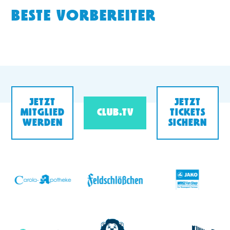
BESTE VORBEREITER
JETZT
JETZT
MITGLIED
CLUB.TV
TICKETS
WERDEN
SICHERN
v