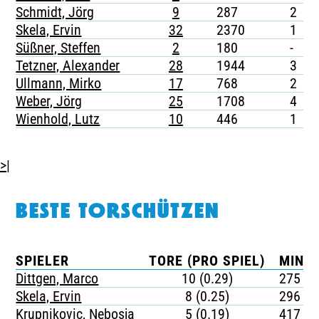
Schmidt, Jörg
9
287
2
Skela, Ervin
32
2370
1
Süßner, Steffen
2
180
-
Tetzner, Alexander
28
1944
3
Ullmann, Mirko
17
768
2
Weber, Jörg
25
1708
4
Wienhold, Lutz
10
446
1
>|
BESTE TORSCHÜTZEN
SPIELER
TORE (PRO SPIEL)
MINUT
Dittgen, Marco
10 (0.29)
275
Skela, Ervin
8 (0.25)
296
Krupnikovic, Nebosja
5 (0.19)
417