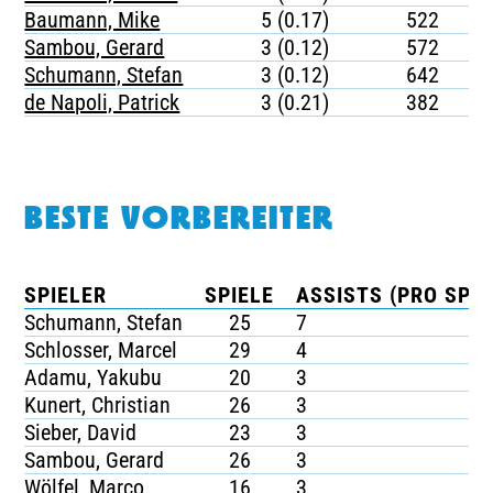
Baumann, Mike
5 (0.17)
522
Sambou, Gerard
3 (0.12)
572
Schumann, Stefan
3 (0.12)
642
de Napoli, Patrick
3 (0.21)
382
BESTE VORBEREITER
SPIELER
SPIELE
ASSISTS (PRO SPIE
Schumann, Stefan
25
7
Schlosser, Marcel
29
4
Adamu, Yakubu
20
3
Kunert, Christian
26
3
Sieber, David
23
3
Sambou, Gerard
26
3
Wölfel, Marco
16
3