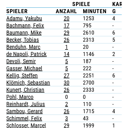
SPIELE
KART
TICKETING
SPIELER
ANZAHL
MINUTEN
G
G
Adamu, Yakubu
20
1253
4
-
Bachmann, Felix
17
795
-
-
Baumann, Mike
29
2610
6
-
Becker, Tobias
26
2313
5
1
Benduhn, Marc
1
20
-
-
de Napoli, Patrick
14
1146
2
-
Devoli, Semir
5
187
-
-
Gasser, Michael
5
222
-
-
Kellig, Steffen
27
2251
6
-
Klömich, Sebastian
30
2700
-
-
Kunert, Christian
26
2333
-
-
Pohl, Marco
0
0
-
-
Reinhardt, Julius
2
110
-
-
Sambou, Gerard
26
1715
4
-
Schimmel, Felix
3
43
-
-
Schlosser, Marcel
29
1999
1
-