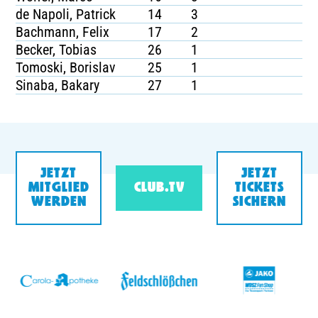
de Napoli, Patrick
14
3
Bachmann, Felix
17
2
Becker, Tobias
26
1
Tomoski, Borislav
25
1
Sinaba, Bakary
27
1
JETZT
JETZT
MITGLIED
CLUB.TV
TICKETS
WERDEN
SICHERN
v