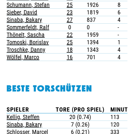
Schumann, Stefan
25
1926
8
-
Sieber, David
23
1819
6
-
Sinaba, Bakary
27
837
4
-
Sommerfeldt, Ralf
0
0
-
-
Thönelt, Sascha
22
1959
-
-
Tomoski, Borislav
25
1394
1
-
Troschke, Danny
18
1343
4
-
Wölfel, Marco
16
701
4
-
BESTE TORSCHÜTZEN
SPIELER
TORE (PRO SPIEL)
MINUTEN
Kellig, Steffen
20 (0.74)
113
Sinaba, Bakary
7 (0.26)
120
Schlosser, Marcel
6 (0.21)
333