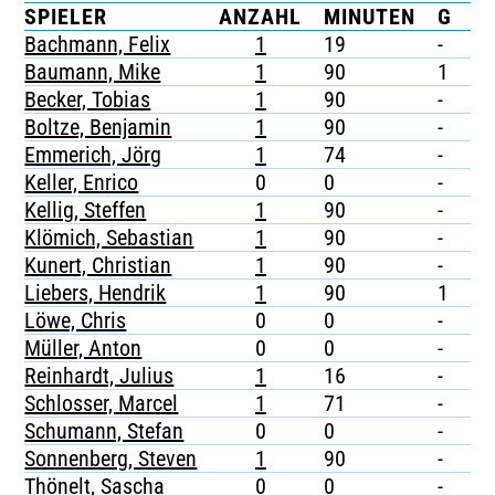
SPIELER
ANZAHL
MINUTEN
G
G
TICKETING
Bachmann, Felix
1
19
-
-
Baumann, Mike
1
90
1
-
Becker, Tobias
1
90
-
-
Boltze, Benjamin
1
90
-
-
Emmerich, Jörg
1
74
-
-
Keller, Enrico
0
0
-
-
Kellig, Steffen
1
90
-
-
Klömich, Sebastian
1
90
-
-
Kunert, Christian
1
90
-
-
Liebers, Hendrik
1
90
1
-
Löwe, Chris
0
0
-
-
Müller, Anton
0
0
-
-
Reinhardt, Julius
1
16
-
-
Schlosser, Marcel
1
71
-
-
Schumann, Stefan
0
0
-
-
Sonnenberg, Steven
1
90
-
-
Thönelt, Sascha
0
0
-
-