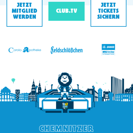
JETZT
JETZT
MITGLIED
CLUB.TV
TICKETS
WERDEN
SICHERN
v
CHEMNITZER