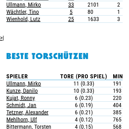
Ullmann, Mirko
33
2101
2
Wächtler, Tino
5
80
1
Wienhold, Lutz
25
1633
3
>|
BESTE TORSCHÜTZEN
SPIELER
TORE (PRO SPIEL)
MINUT
Ullmann, Mirko
11 (0.33)
191
Kunze, Danilo
10 (0.33)
193
Kujat, Ronny
6 (0.23)
220
Schmidt, Jan
6 (0.19)
404
Tetzner, Alexander
6 (0.21)
385
Mehlhorn, Ulf
4 (0.12)
765
Bittermann, Torsten
4 (0.15)
568