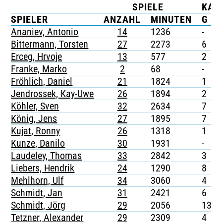
SPIELE
KAR
TICKETING
SPIELER
ANZAHL
MINUTEN
G
Ananiev, Antonio
14
1236
-
Bittermann, Torsten
27
2273
6
Erceg, Hrvoje
13
577
2
Franke, Marko
2
68
-
Fröhlich, Daniel
21
1824
1
Jendrossek, Kay-Uwe
26
1894
2
Köhler, Sven
32
2634
7
König, Jens
27
1895
7
Kujat, Ronny
26
1318
1
Kunze, Danilo
30
1931
-
Laudeley, Thomas
33
2842
3
Liebers, Hendrik
24
1290
8
Mehlhorn, Ulf
34
3060
4
Schmidt, Jan
31
2421
6
Schmidt, Jörg
29
2056
13
Tetzner, Alexander
29
2309
4