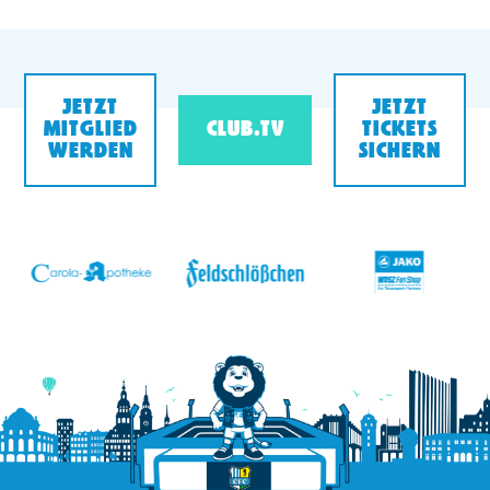
JETZT
JETZT
MITGLIED
CLUB.TV
TICKETS
WERDEN
SICHERN
v