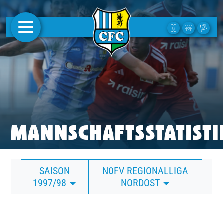
AKTUELLES
1. MANNSCHAFT
FRAUEN
CAMPUS
MANNSCHAFTSSTATISTI
CLUB
SAISON
NOFV REGIONALLIGA
CLUBMITGLIEDSCHAFT
1997/98
NORDOST
BUSINESS
SÜDKURVE