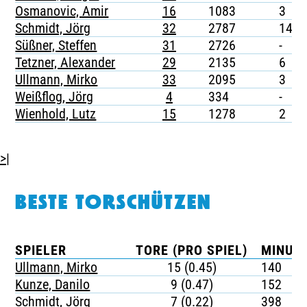
Osmanovic, Amir
16
1083
3
Schmidt, Jörg
32
2787
14
Süßner, Steffen
31
2726
-
Tetzner, Alexander
29
2135
6
Ullmann, Mirko
33
2095
3
Weißflog, Jörg
4
334
-
Wienhold, Lutz
15
1278
2
>|
BESTE TORSCHÜTZEN
SPIELER
TORE (PRO SPIEL)
MINUTE
Ullmann, Mirko
15 (0.45)
140
Kunze, Danilo
9 (0.47)
152
Schmidt, Jörg
7 (0.22)
398