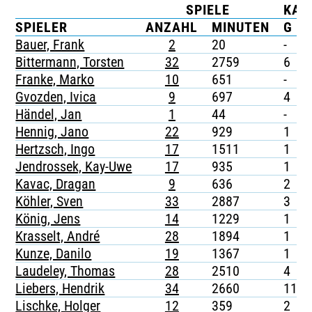
SPIELE
KAR
TICKETING
SPIELER
ANZAHL
MINUTEN
G
Bauer, Frank
2
20
-
Bittermann, Torsten
32
2759
6
Franke, Marko
10
651
-
Gvozden, Ivica
9
697
4
Händel, Jan
1
44
-
Hennig, Jano
22
929
1
Hertzsch, Ingo
17
1511
1
Jendrossek, Kay-Uwe
17
935
1
Kavac, Dragan
9
636
2
Köhler, Sven
33
2887
3
König, Jens
14
1229
1
Krasselt, André
28
1894
1
Kunze, Danilo
19
1367
1
Laudeley, Thomas
28
2510
4
Liebers, Hendrik
34
2660
11
Lischke, Holger
12
359
2