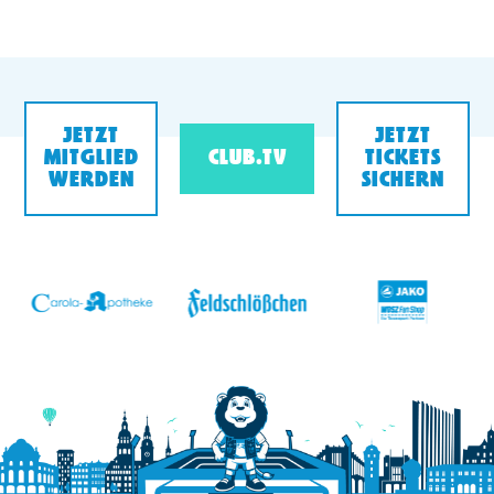
JETZT
JETZT
MITGLIED
CLUB.TV
TICKETS
WERDEN
SICHERN
v