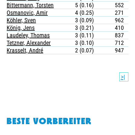
Bittermann, Torsten
5 (0.16)
552
Osmanovic, Amir
4 (0.25)
271
Köhler, Sven
3 (0.09)
962
König, Jens
3 (0.21)
410
Laudeley, Thomas
3 (0.11)
837
Tetzner, Alexander
3 (0.10)
712
Krasselt, André
2 (0.07)
947
>|
BESTE VORBEREITER