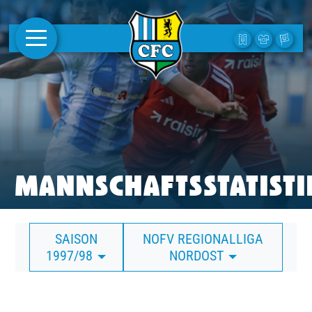
AKTUELLES
1. MANNSCHAFT
FRAUEN
CAMPUS
MANNSCHAFTSSTATISTI
CLUB
SAISON
NOFV REGIONALLIGA
CLUBMITGLIEDSCHAFT
1997/98
NORDOST
BUSINESS
SÜDKURVE