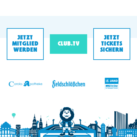
JETZT
JETZT
MITGLIED
CLUB.TV
TICKETS
WERDEN
SICHERN
v