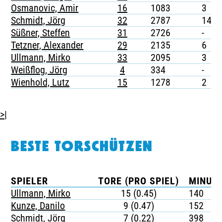
Osmanovic, Amir
16
1083
3
Schmidt, Jörg
32
2787
14
Süßner, Steffen
31
2726
-
Tetzner, Alexander
29
2135
6
Ullmann, Mirko
33
2095
3
Weißflog, Jörg
4
334
-
Wienhold, Lutz
15
1278
2
>|
BESTE TORSCHÜTZEN
SPIELER
TORE (PRO SPIEL)
MINUTE
Ullmann, Mirko
15 (0.45)
140
Kunze, Danilo
9 (0.47)
152
Schmidt, Jörg
7 (0.22)
398