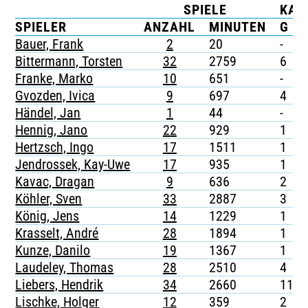
SPIELE
KAR
TICKETING
SPIELER
ANZAHL
MINUTEN
G
Bauer, Frank
2
20
-
Bittermann, Torsten
32
2759
6
Franke, Marko
10
651
-
Gvozden, Ivica
9
697
4
Händel, Jan
1
44
-
Hennig, Jano
22
929
1
Hertzsch, Ingo
17
1511
1
Jendrossek, Kay-Uwe
17
935
1
Kavac, Dragan
9
636
2
Köhler, Sven
33
2887
3
König, Jens
14
1229
1
Krasselt, André
28
1894
1
Kunze, Danilo
19
1367
1
Laudeley, Thomas
28
2510
4
Liebers, Hendrik
34
2660
11
Lischke, Holger
12
359
2