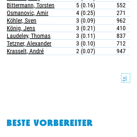
Bittermann, Torsten
5 (0.16)
552
Osmanovic, Amir
4 (0.25)
271
Köhler, Sven
3 (0.09)
962
König, Jens
3 (0.21)
410
Laudeley, Thomas
3 (0.11)
837
Tetzner, Alexander
3 (0.10)
712
Krasselt, André
2 (0.07)
947
>|
BESTE VORBEREITER