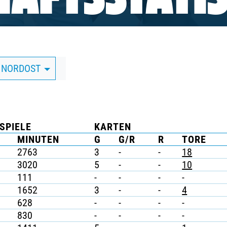
AFTSSTATIS
A NORDOST
SPIELE
KARTEN
MINUTEN
G
G/R
R
TORE
2763
3
-
-
18
3020
5
-
-
10
111
-
-
-
-
1652
3
-
-
4
628
-
-
-
-
830
-
-
-
-