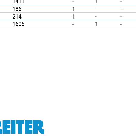
1411
-
1
-
186
1
-
-
214
1
-
-
1605
-
1
-
EITER