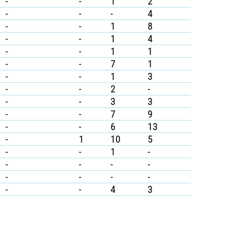
-
-
1
2
-
-
-
4
-
-
1
8
-
-
1
4
-
-
1
1
-
-
7
1
-
-
1
3
-
-
2
-
-
-
3
3
-
-
7
9
-
-
6
13
-
1
10
5
-
-
1
-
-
-
-
-
-
-
-
-
-
-
4
3