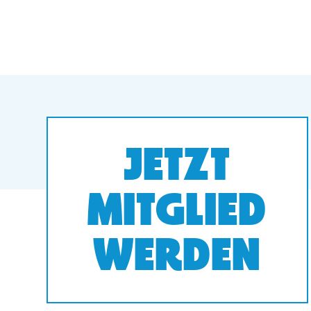
JETZT
MITGLIED
WERDEN