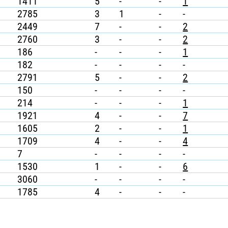
1411
5
-
-
1
2785
3
1
-
-
2449
7
-
-
2
2760
3
-
-
2
186
-
-
-
1
182
-
-
-
-
2791
5
-
-
2
150
-
-
-
-
214
-
-
-
1
1921
4
-
-
7
1605
2
-
-
1
1709
4
-
-
4
7
-
-
-
-
1530
1
-
-
6
3060
-
-
-
-
1785
4
-
-
-