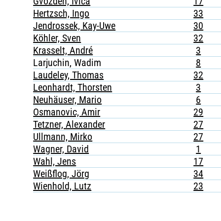
Gvozden, Ivica
17
Hertzsch, Ingo
33
Jendrossek, Kay-Uwe
30
Köhler, Sven
32
Krasselt, André
3
Larjuchin, Wadim
8
Laudeley, Thomas
32
Leonhardt, Thorsten
3
Neuhäuser, Mario
6
Osmanovic, Amir
29
Tetzner, Alexander
27
Ullmann, Mirko
27
Wagner, David
1
Wahl, Jens
17
Weißflog, Jörg
34
Wienhold, Lutz
23