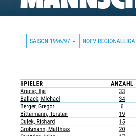
MANNSCH
BUSINESS
SÜDKURVE
SAISON 1996/97
NOFV REGIONALLIG
TICKETING
SPIELER
ANZAHL
Aracic, Ilja
33
Ballack, Michael
34
Berger, Gregor
6
Bittermann, Torsten
19
Culek, Richard
15
Großmann, Matthias
20