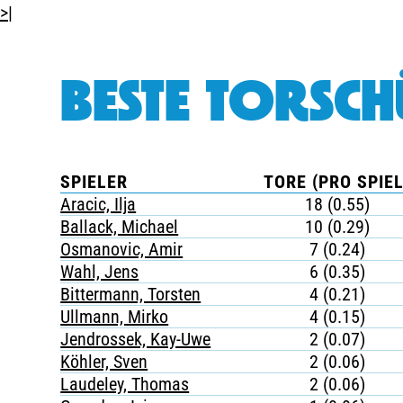
>|
BESTE TORSCH
SPIELER
TORE (PRO SPIEL
Aracic, Ilja
18 (0.55)
Ballack, Michael
10 (0.29)
Osmanovic, Amir
7 (0.24)
Wahl, Jens
6 (0.35)
Bittermann, Torsten
4 (0.21)
Ullmann, Mirko
4 (0.15)
Jendrossek, Kay-Uwe
2 (0.07)
Köhler, Sven
2 (0.06)
Laudeley, Thomas
2 (0.06)