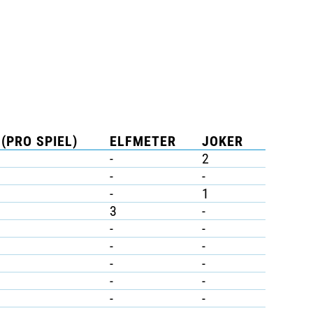
(PRO SPIEL)
ELFMETER
JOKER
-
2
-
-
-
1
3
-
-
-
-
-
-
-
-
-
-
-