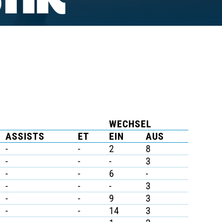
TIK
WECHSEL
ASSISTS
ET
EIN
AUS
-
-
2
8
-
-
-
3
-
-
6
-
-
-
-
3
-
-
9
3
-
-
14
3