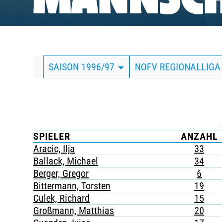
MANNSCH
BUSINESS
SÜDKURVE
SAISON 1996/97
NOFV REGIONALLIG
TICKETING
SPIELER
ANZAHL
Aracic, Ilja
33
Ballack, Michael
34
Berger, Gregor
6
Bittermann, Torsten
19
Culek, Richard
15
Großmann, Matthias
20