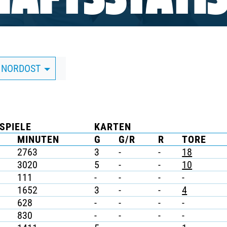
AFTSSTATIS
A NORDOST
SPIELE
KARTEN
MINUTEN
G
G/R
R
TORE
2763
3
-
-
18
3020
5
-
-
10
111
-
-
-
-
1652
3
-
-
4
628
-
-
-
-
830
-
-
-
-