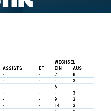
TIK
WECHSEL
ASSISTS
ET
EIN
AUS
-
-
2
8
-
-
-
3
-
-
6
-
-
-
-
3
-
-
9
3
-
-
14
3