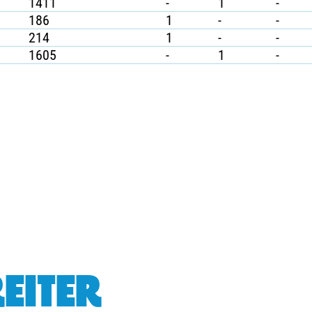
1411
-
1
-
186
1
-
-
214
1
-
-
1605
-
1
-
EITER