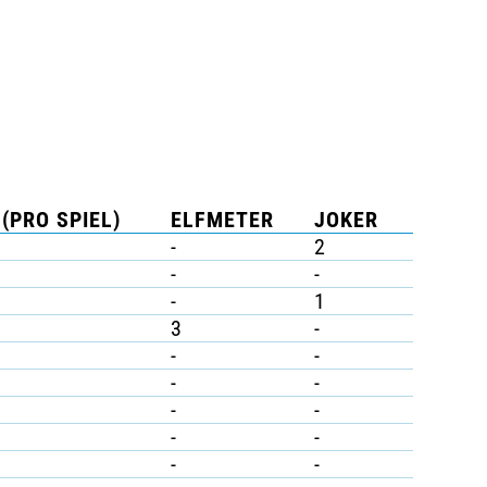
(PRO SPIEL)
ELFMETER
JOKER
-
2
-
-
-
1
3
-
-
-
-
-
-
-
-
-
-
-