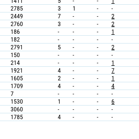
1411
5
-
-
1
2785
3
1
-
-
2449
7
-
-
2
2760
3
-
-
2
186
-
-
-
1
182
-
-
-
-
2791
5
-
-
2
150
-
-
-
-
214
-
-
-
1
1921
4
-
-
7
1605
2
-
-
1
1709
4
-
-
4
7
-
-
-
-
1530
1
-
-
6
3060
-
-
-
-
1785
4
-
-
-