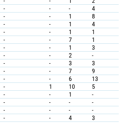
-
-
1
2
-
-
-
4
-
-
1
8
-
-
1
4
-
-
1
1
-
-
7
1
-
-
1
3
-
-
2
-
-
-
3
3
-
-
7
9
-
-
6
13
-
1
10
5
-
-
1
-
-
-
-
-
-
-
-
-
-
-
4
3