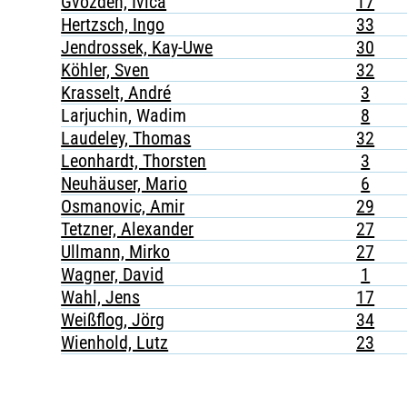
Gvozden, Ivica
17
Hertzsch, Ingo
33
Jendrossek, Kay-Uwe
30
Köhler, Sven
32
Krasselt, André
3
Larjuchin, Wadim
8
Laudeley, Thomas
32
Leonhardt, Thorsten
3
Neuhäuser, Mario
6
Osmanovic, Amir
29
Tetzner, Alexander
27
Ullmann, Mirko
27
Wagner, David
1
Wahl, Jens
17
Weißflog, Jörg
34
Wienhold, Lutz
23