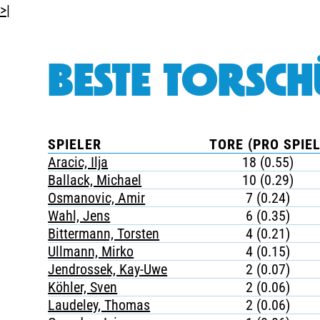
>|
BESTE TORSCH
SPIELER
TORE (PRO SPIEL
Aracic, Ilja
18 (0.55)
Ballack, Michael
10 (0.29)
Osmanovic, Amir
7 (0.24)
Wahl, Jens
6 (0.35)
Bittermann, Torsten
4 (0.21)
Ullmann, Mirko
4 (0.15)
Jendrossek, Kay-Uwe
2 (0.07)
Köhler, Sven
2 (0.06)
Laudeley, Thomas
2 (0.06)