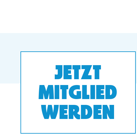
JETZT
MITGLIED
WERDEN