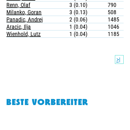
Renn, Olaf
3 (0.10)
790
Milanko, Goran
3 (0.13)
508
Panadic, Andrej
2 (0.06)
1485
Aracic, Ilja
1 (0.04)
1046
Wienhold, Lutz
1 (0.04)
1185
>|
BESTE VORBEREITER