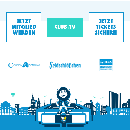
JETZT
JETZT
MITGLIED
CLUB.TV
TICKETS
WERDEN
SICHERN
v