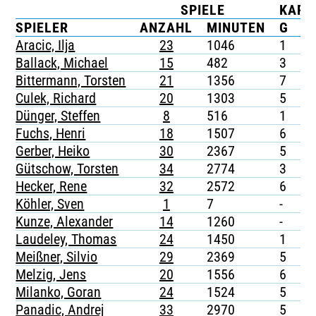
SPIELE
KART
TICKETING
SPIELER
ANZAHL
MINUTEN
G
G
Aracic, Ilja
23
1046
1
-
Ballack, Michael
15
482
3
-
Bittermann, Torsten
21
1356
7
-
Culek, Richard
20
1303
5
-
Dünger, Steffen
8
516
1
-
Fuchs, Henri
18
1507
6
-
Gerber, Heiko
30
2367
5
-
Gütschow, Torsten
34
2774
3
-
Hecker, Rene
32
2572
6
-
Köhler, Sven
1
7
-
-
Kunze, Alexander
14
1260
-
-
Laudeley, Thomas
24
1450
1
-
Meißner, Silvio
29
2369
5
-
Melzig, Jens
20
1556
6
1
Milanko, Goran
24
1524
5
1
Panadic, Andrej
33
2970
5
-