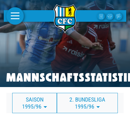
AKTUELLES
1. MANNSCHAFT
FRAUEN
CAMPUS
MANNSCHAFTSSTATISTI
CLUB
SAISON
2. BUNDESLIGA
CLUBMITGLIEDSCHAFT
1995/96
1995/96
BUSINESS
SÜDKURVE