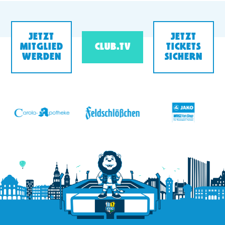
JETZT
JETZT
MITGLIED
CLUB.TV
TICKETS
WERDEN
SICHERN
v