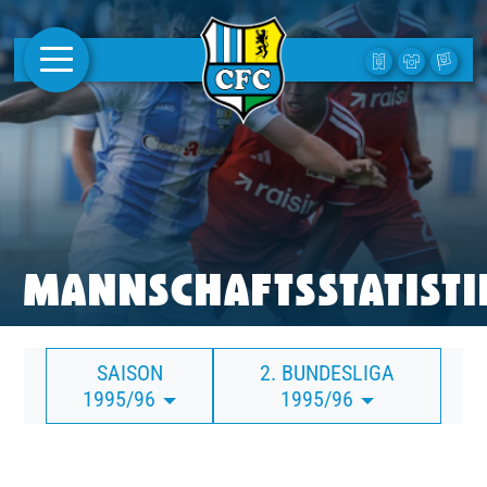
AKTUELLES
1. MANNSCHAFT
FRAUEN
CAMPUS
MANNSCHAFTSSTATISTI
CLUB
SAISON
2. BUNDESLIGA
CLUBMITGLIEDSCHAFT
1995/96
1995/96
BUSINESS
SÜDKURVE