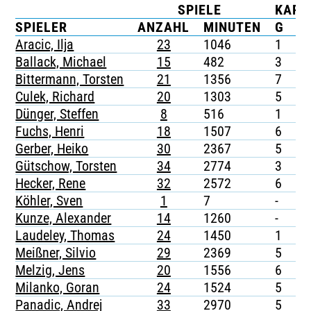
SPIELE
KART
TICKETING
SPIELER
ANZAHL
MINUTEN
G
G
Aracic, Ilja
23
1046
1
-
Ballack, Michael
15
482
3
-
Bittermann, Torsten
21
1356
7
-
Culek, Richard
20
1303
5
-
Dünger, Steffen
8
516
1
-
Fuchs, Henri
18
1507
6
-
Gerber, Heiko
30
2367
5
-
Gütschow, Torsten
34
2774
3
-
Hecker, Rene
32
2572
6
-
Köhler, Sven
1
7
-
-
Kunze, Alexander
14
1260
-
-
Laudeley, Thomas
24
1450
1
-
Meißner, Silvio
29
2369
5
-
Melzig, Jens
20
1556
6
1
Milanko, Goran
24
1524
5
1
Panadic, Andrej
33
2970
5
-