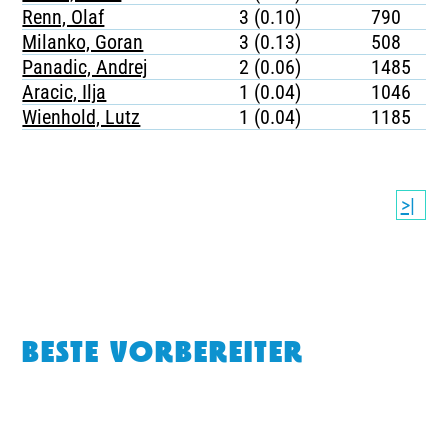
Renn, Olaf
3 (0.10)
790
Milanko, Goran
3 (0.13)
508
Panadic, Andrej
2 (0.06)
1485
Aracic, Ilja
1 (0.04)
1046
Wienhold, Lutz
1 (0.04)
1185
>|
BESTE VORBEREITER