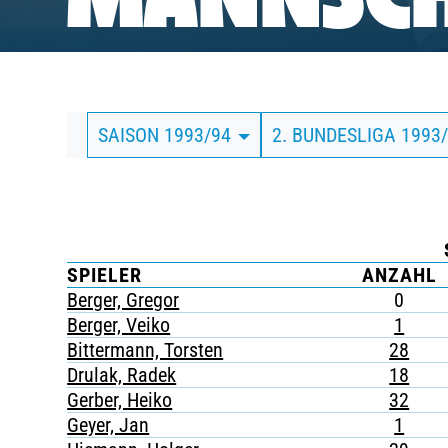
MANNSCH
BUSINESS
SÜDKURVE
SAISON 1993/94
2. BUNDESLIGA 1993
TICKETING
SPIELER
ANZAHL
Berger, Gregor
0
Berger, Veiko
1
Bittermann, Torsten
28
Drulak, Radek
18
Gerber, Heiko
32
Geyer, Jan
1