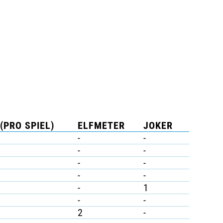
(PRO SPIEL)
ELFMETER
JOKER
-
-
-
-
-
-
-
-
-
1
-
-
2
-