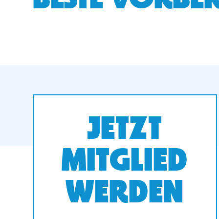
BESTE VORBER
JETZT
MITGLIED
WERDEN