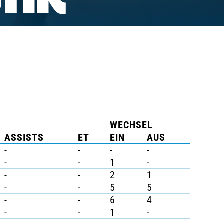
TIK
WECHSEL
ASSISTS
ET
EIN
AUS
-
-
-
-
-
-
1
-
-
-
2
1
-
-
5
5
-
-
6
4
-
-
1
-