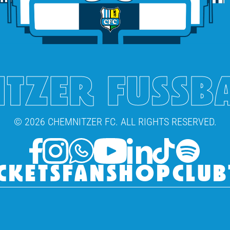
TZER FUSSB
© 2026 CHEMNITZER FC. ALL RIGHTS RESERVED.
CKETS
FANSHOP
CLUB