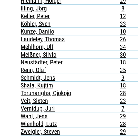
Hiemann, Holger
29
Illing, Jörg
8
Keller, Peter
12
Köhler, Sven
33
Kunze, Danilo
10
Laudeley, Thomas
26
Mehlhorn, Ulf
34
Meißner, Silvio
30
Neustädter, Peter
18
Renn, Olaf
35
Schmidt, Jens
9
Shala, Kujtim
18
Torunarigha, Ojokojo
28
Veit, Sixten
23
Vernidup, Juri
7
Wahl, Jens
29
Wienhold, Lutz
28
Zweigler, Steven
29