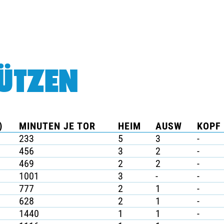
ÜTZEN
)
MINUTEN JE TOR
HEIM
AUSW
KOPF 
233
5
3
-
456
3
2
-
469
2
2
-
1001
3
-
-
777
2
1
-
628
2
1
-
1440
1
1
-