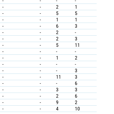
-
-
-
-
-
-
2
1
-
-
5
5
-
-
1
1
-
-
6
3
-
-
2
-
-
-
2
3
-
-
5
11
-
-
-
-
-
-
1
2
-
-
-
-
-
-
-
3
-
-
11
3
-
-
-
6
-
-
3
3
-
-
2
6
-
-
9
2
-
-
4
10