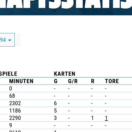
AFTSSTATIS
/94
SPIELE
KARTEN
MINUTEN
G
G/R
R
TORE
0
-
-
-
-
68
-
-
-
-
2302
6
-
-
-
1186
5
-
-
-
2290
3
-
1
1
9
-
-
-
-