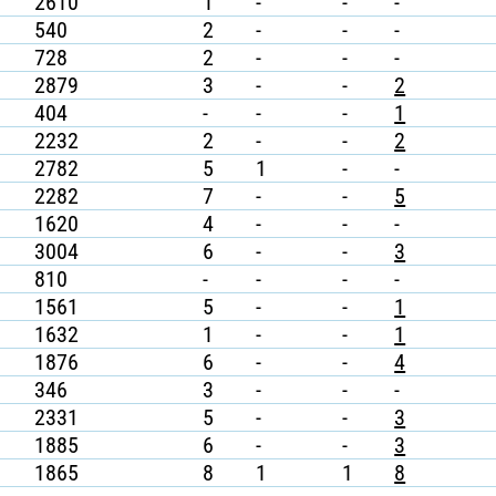
2610
1
-
-
-
540
2
-
-
-
728
2
-
-
-
2879
3
-
-
2
404
-
-
-
1
2232
2
-
-
2
2782
5
1
-
-
2282
7
-
-
5
1620
4
-
-
-
3004
6
-
-
3
810
-
-
-
-
1561
5
-
-
1
1632
1
-
-
1
1876
6
-
-
4
346
3
-
-
-
2331
5
-
-
3
1885
6
-
-
3
1865
8
1
1
8