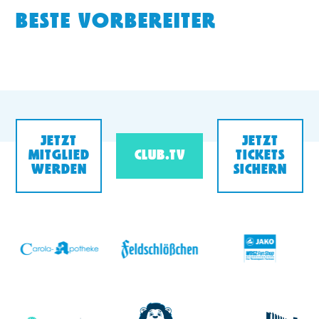
BESTE VORBEREITER
JETZT
JETZT
MITGLIED
CLUB.TV
TICKETS
WERDEN
SICHERN
v