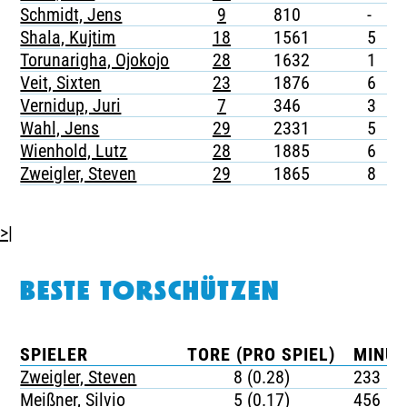
Schmidt, Jens
9
810
-
-
Shala, Kujtim
18
1561
5
-
Torunarigha, Ojokojo
28
1632
1
-
Veit, Sixten
23
1876
6
-
Vernidup, Juri
7
346
3
-
Wahl, Jens
29
2331
5
-
Wienhold, Lutz
28
1885
6
-
Zweigler, Steven
29
1865
8
1
>|
BESTE TORSCHÜTZEN
SPIELER
TORE (PRO SPIEL)
MINUT
Zweigler, Steven
8 (0.28)
233
Meißner, Silvio
5 (0.17)
456