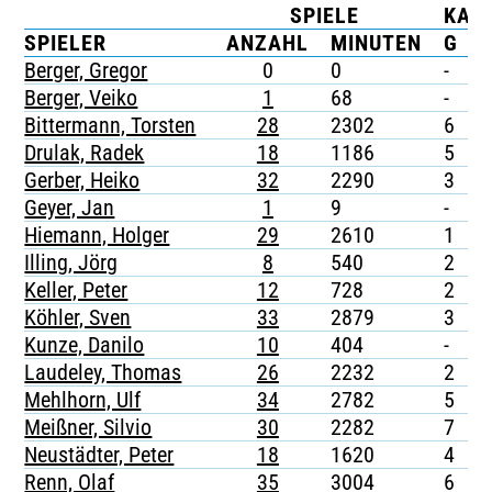
SPIELE
KAR
TICKETING
SPIELER
ANZAHL
MINUTEN
G
Berger, Gregor
0
0
-
-
Berger, Veiko
1
68
-
-
Bittermann, Torsten
28
2302
6
-
Drulak, Radek
18
1186
5
-
Gerber, Heiko
32
2290
3
-
Geyer, Jan
1
9
-
-
Hiemann, Holger
29
2610
1
-
Illing, Jörg
8
540
2
-
Keller, Peter
12
728
2
-
Köhler, Sven
33
2879
3
-
Kunze, Danilo
10
404
-
-
Laudeley, Thomas
26
2232
2
-
Mehlhorn, Ulf
34
2782
5
1
Meißner, Silvio
30
2282
7
-
Neustädter, Peter
18
1620
4
-
Renn, Olaf
35
3004
6
-