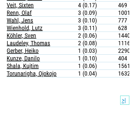
Veit, Sixten
4 (0.17)
469
Renn, Olaf
3 (0.09)
1001
Wahl, Jens
3 (0.10)
777
Wienhold, Lutz
3 (0.11)
628
Köhler, Sven
2 (0.06)
1440
Laudeley, Thomas
2 (0.08)
1116
Gerber, Heiko
1 (0.03)
2290
Kunze, Danilo
1 (0.10)
404
Shala, Kujtim
1 (0.06)
1561
Torunarigha, Ojokojo
1 (0.04)
1632
>|