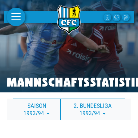
AKTUELLES
1. MANNSCHAFT
FRAUEN
CAMPUS
MANNSCHAFTSSTATISTI
CLUB
SAISON
2. BUNDESLIGA
CLUBMITGLIEDSCHAFT
1993/94
1993/94
BUSINESS
SÜDKURVE