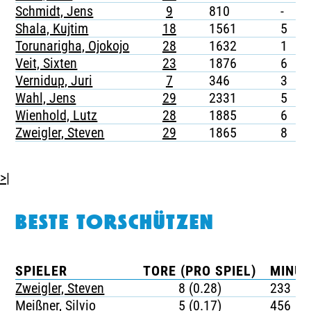
Schmidt, Jens
9
810
-
-
Shala, Kujtim
18
1561
5
-
Torunarigha, Ojokojo
28
1632
1
-
Veit, Sixten
23
1876
6
-
Vernidup, Juri
7
346
3
-
Wahl, Jens
29
2331
5
-
Wienhold, Lutz
28
1885
6
-
Zweigler, Steven
29
1865
8
1
>|
BESTE TORSCHÜTZEN
SPIELER
TORE (PRO SPIEL)
MINUT
Zweigler, Steven
8 (0.28)
233
Meißner, Silvio
5 (0.17)
456