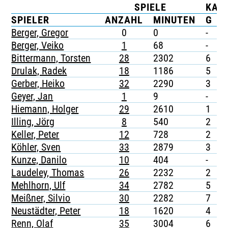
SPIELE
KAR
TICKETING
SPIELER
ANZAHL
MINUTEN
G
Berger, Gregor
0
0
-
-
Berger, Veiko
1
68
-
-
Bittermann, Torsten
28
2302
6
-
Drulak, Radek
18
1186
5
-
Gerber, Heiko
32
2290
3
-
Geyer, Jan
1
9
-
-
Hiemann, Holger
29
2610
1
-
Illing, Jörg
8
540
2
-
Keller, Peter
12
728
2
-
Köhler, Sven
33
2879
3
-
Kunze, Danilo
10
404
-
-
Laudeley, Thomas
26
2232
2
-
Mehlhorn, Ulf
34
2782
5
1
Meißner, Silvio
30
2282
7
-
Neustädter, Peter
18
1620
4
-
Renn, Olaf
35
3004
6
-