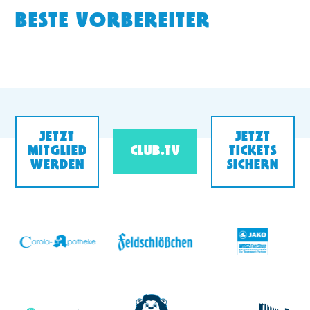
BESTE VORBEREITER
JETZT
JETZT
MITGLIED
CLUB.TV
TICKETS
WERDEN
SICHERN
v