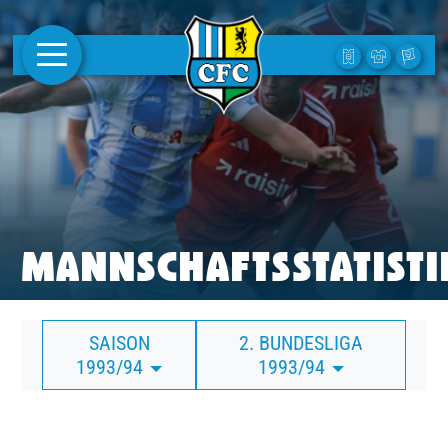
AKTUELLES
1. MANNSCHAFT
FRAUEN
CAMPUS
MANNSCHAFTSSTATISTI
CLUB
SAISON
2. BUNDESLIGA
CLUBMITGLIEDSCHAFT
1993/94
1993/94
BUSINESS
SÜDKURVE