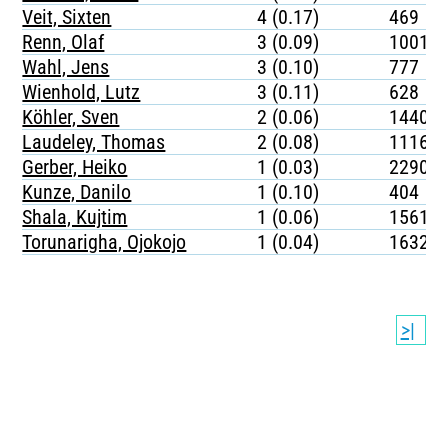
Veit, Sixten
4 (0.17)
469
Renn, Olaf
3 (0.09)
1001
Wahl, Jens
3 (0.10)
777
Wienhold, Lutz
3 (0.11)
628
Köhler, Sven
2 (0.06)
1440
Laudeley, Thomas
2 (0.08)
1116
Gerber, Heiko
1 (0.03)
2290
Kunze, Danilo
1 (0.10)
404
Shala, Kujtim
1 (0.06)
1561
Torunarigha, Ojokojo
1 (0.04)
1632
>|