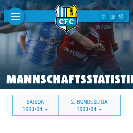
AKTUELLES
1. MANNSCHAFT
FRAUEN
CAMPUS
MANNSCHAFTSSTATISTI
CLUB
SAISON
2. BUNDESLIGA
CLUBMITGLIEDSCHAFT
1993/94
1993/94
BUSINESS
SÜDKURVE