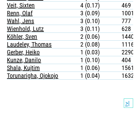
Veit, Sixten
4 (0.17)
469
Renn, Olaf
3 (0.09)
1001
Wahl, Jens
3 (0.10)
777
Wienhold, Lutz
3 (0.11)
628
Köhler, Sven
2 (0.06)
1440
Laudeley, Thomas
2 (0.08)
1116
Gerber, Heiko
1 (0.03)
2290
Kunze, Danilo
1 (0.10)
404
Shala, Kujtim
1 (0.06)
1561
Torunarigha, Ojokojo
1 (0.04)
1632
>|