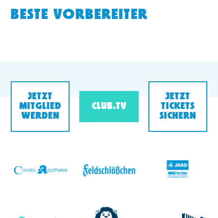
BESTE VORBEREITER
JETZT
JETZT
MITGLIED
CLUB.TV
TICKETS
WERDEN
SICHERN
v