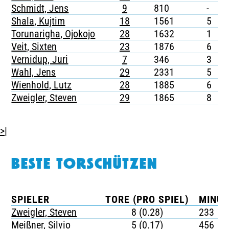
Schmidt, Jens
9
810
-
-
Shala, Kujtim
18
1561
5
-
Torunarigha, Ojokojo
28
1632
1
-
Veit, Sixten
23
1876
6
-
Vernidup, Juri
7
346
3
-
Wahl, Jens
29
2331
5
-
Wienhold, Lutz
28
1885
6
-
Zweigler, Steven
29
1865
8
1
>|
BESTE TORSCHÜTZEN
SPIELER
TORE (PRO SPIEL)
MINUT
Zweigler, Steven
8 (0.28)
233
Meißner, Silvio
5 (0.17)
456