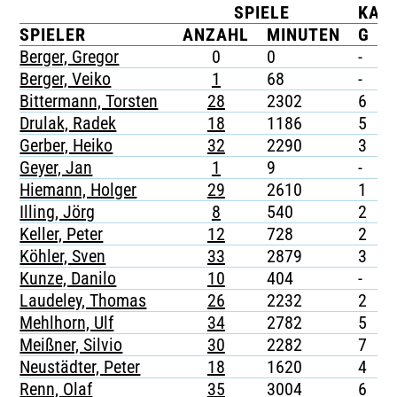
SPIELE
KAR
TICKETING
SPIELER
ANZAHL
MINUTEN
G
Berger, Gregor
0
0
-
-
Berger, Veiko
1
68
-
-
Bittermann, Torsten
28
2302
6
-
Drulak, Radek
18
1186
5
-
Gerber, Heiko
32
2290
3
-
Geyer, Jan
1
9
-
-
Hiemann, Holger
29
2610
1
-
Illing, Jörg
8
540
2
-
Keller, Peter
12
728
2
-
Köhler, Sven
33
2879
3
-
Kunze, Danilo
10
404
-
-
Laudeley, Thomas
26
2232
2
-
Mehlhorn, Ulf
34
2782
5
1
Meißner, Silvio
30
2282
7
-
Neustädter, Peter
18
1620
4
-
Renn, Olaf
35
3004
6
-