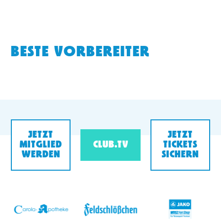
BESTE VORBEREITER
JETZT
JETZT
MITGLIED
CLUB.TV
TICKETS
WERDEN
SICHERN
v