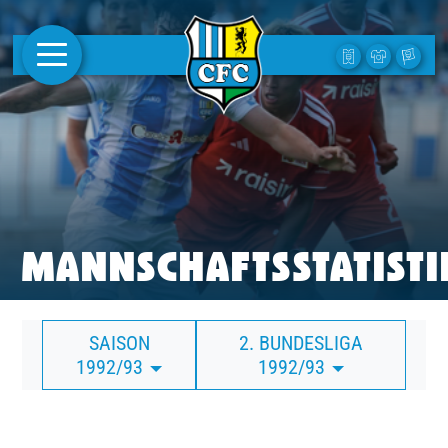
AKTUELLES
1. MANNSCHAFT
FRAUEN
CAMPUS
MANNSCHAFTSSTATISTI
CLUB
SAISON
2. BUNDESLIGA
CLUBMITGLIEDSCHAFT
1992/93
1992/93
BUSINESS
SÜDKURVE