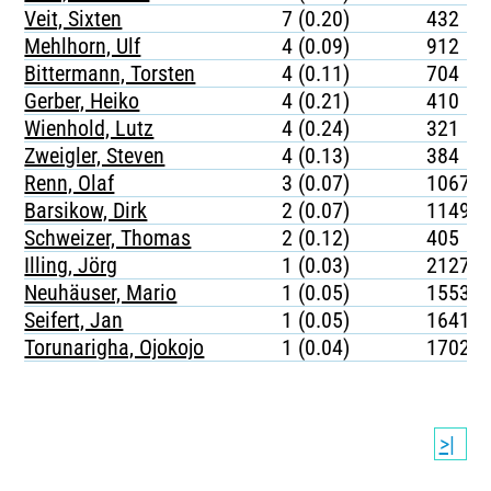
Veit, Sixten
7 (0.20)
432
Mehlhorn, Ulf
4 (0.09)
912
Bittermann, Torsten
4 (0.11)
704
Gerber, Heiko
4 (0.21)
410
Wienhold, Lutz
4 (0.24)
321
Zweigler, Steven
4 (0.13)
384
Renn, Olaf
3 (0.07)
1067
Barsikow, Dirk
2 (0.07)
1149
Schweizer, Thomas
2 (0.12)
405
Illing, Jörg
1 (0.03)
2127
Neuhäuser, Mario
1 (0.05)
1553
Seifert, Jan
1 (0.05)
1641
Torunarigha, Ojokojo
1 (0.04)
1702
>|