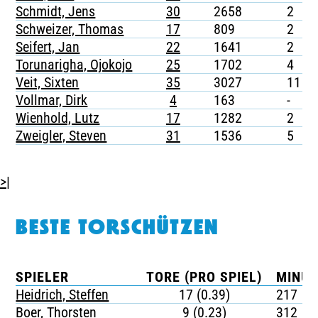
Schmidt, Jens
30
2658
2
Schweizer, Thomas
17
809
2
Seifert, Jan
22
1641
2
Torunarigha, Ojokojo
25
1702
4
Veit, Sixten
35
3027
11
Vollmar, Dirk
4
163
-
Wienhold, Lutz
17
1282
2
Zweigler, Steven
31
1536
5
>|
BESTE TORSCHÜTZEN
SPIELER
TORE (PRO SPIEL)
MINUT
Heidrich, Steffen
17 (0.39)
217
Boer, Thorsten
9 (0.23)
312