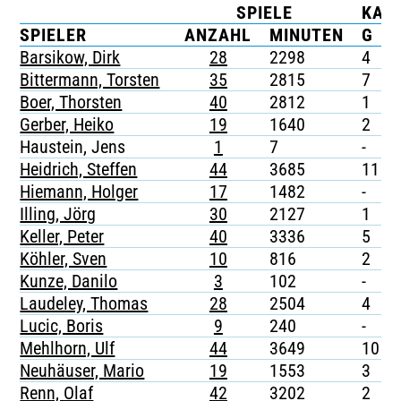
SPIELE
KAR
TICKETING
SPIELER
ANZAHL
MINUTEN
G
Barsikow, Dirk
28
2298
4
Bittermann, Torsten
35
2815
7
Boer, Thorsten
40
2812
1
Gerber, Heiko
19
1640
2
Haustein, Jens
1
7
-
Heidrich, Steffen
44
3685
11
Hiemann, Holger
17
1482
-
Illing, Jörg
30
2127
1
Keller, Peter
40
3336
5
Köhler, Sven
10
816
2
Kunze, Danilo
3
102
-
Laudeley, Thomas
28
2504
4
Lucic, Boris
9
240
-
Mehlhorn, Ulf
44
3649
10
Neuhäuser, Mario
19
1553
3
Renn, Olaf
42
3202
2