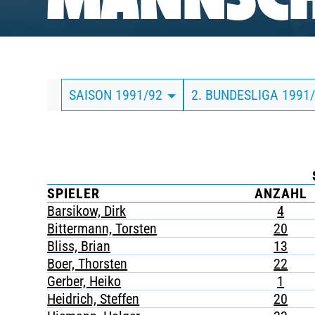
MANNSCH
BUSINESS
SÜDKURVE
SAISON 1991/92
2. BUNDESLIGA 1991
TICKETING
SPIELER
ANZAHL
Barsikow, Dirk
4
Bittermann, Torsten
20
Bliss, Brian
13
Boer, Thorsten
22
Gerber, Heiko
1
Heidrich, Steffen
20