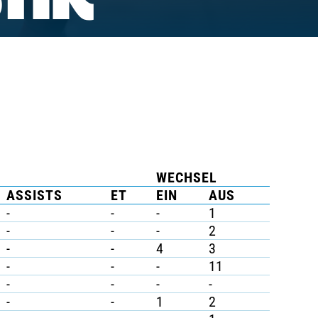
TIK
WECHSEL
ASSISTS
ET
EIN
AUS
-
-
-
1
-
-
-
2
-
-
4
3
-
-
-
11
-
-
-
-
-
-
1
2