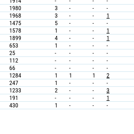
1914
-
-
-
-
1980
3
-
-
-
1968
3
-
-
1
1475
5
-
-
-
1578
1
-
-
1
1899
4
-
-
1
653
1
-
-
-
25
-
-
-
-
112
-
-
-
-
66
-
-
-
-
1284
1
1
1
2
247
1
-
-
-
1233
2
-
-
3
191
-
-
-
1
430
1
-
-
-