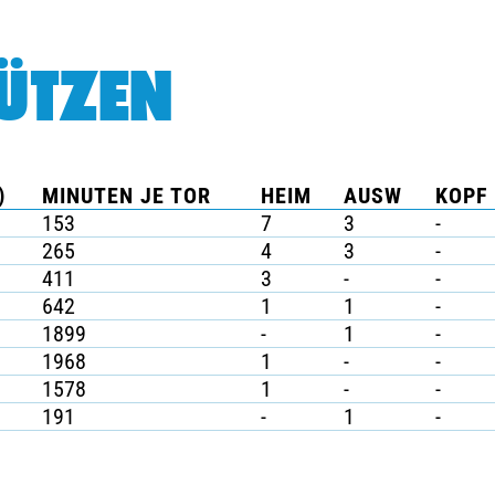
ÜTZEN
)
MINUTEN JE TOR
HEIM
AUSW
KOPF 
153
7
3
-
265
4
3
-
411
3
-
-
642
1
1
-
1899
-
1
-
1968
1
-
-
1578
1
-
-
191
-
1
-