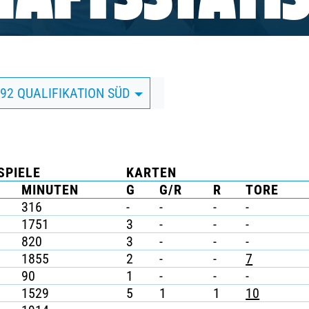
AFTSSTATIS
/92 QUALIFIKATION SÜD
SPIELE
KARTEN
MINUTEN
G
G/R
R
TORE
316
-
-
-
-
1751
3
-
-
-
820
3
-
-
-
1855
2
-
-
7
90
1
-
-
-
1529
5
1
1
10