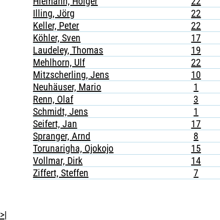
Hiemann, Holger
22
Illing, Jörg
22
Keller, Peter
22
Köhler, Sven
17
Laudeley, Thomas
19
Mehlhorn, Ulf
22
Mitzscherling, Jens
10
Neuhäuser, Mario
1
Renn, Olaf
3
Schmidt, Jens
1
Seifert, Jan
17
Spranger, Arnd
8
Torunarigha, Ojokojo
15
Vollmar, Dirk
14
Ziffert, Steffen
7
>|