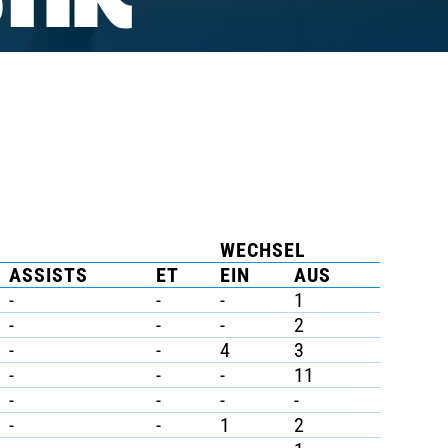
TIK
WECHSEL
ASSISTS
ET
EIN
AUS
-
-
-
1
-
-
-
2
-
-
4
3
-
-
-
11
-
-
-
-
-
-
1
2