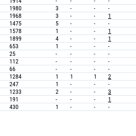
1914
-
-
-
-
1980
3
-
-
-
1968
3
-
-
1
1475
5
-
-
-
1578
1
-
-
1
1899
4
-
-
1
653
1
-
-
-
25
-
-
-
-
112
-
-
-
-
66
-
-
-
-
1284
1
1
1
2
247
1
-
-
-
1233
2
-
-
3
191
-
-
-
1
430
1
-
-
-