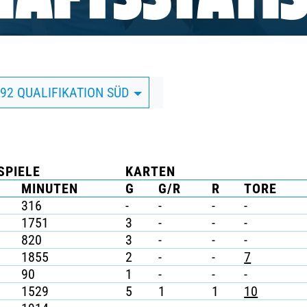
AFTSSTATIS
/92 QUALIFIKATION SÜD
SPIELE
KARTEN
MINUTEN
G
G/R
R
TORE
316
-
-
-
-
1751
3
-
-
-
820
3
-
-
-
1855
2
-
-
7
90
1
-
-
-
1529
5
1
1
10