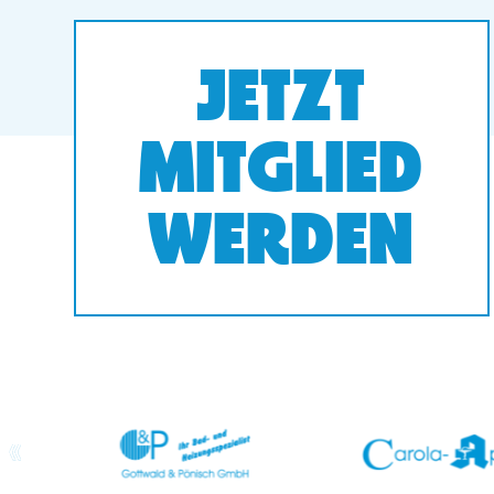
JETZT
MITGLIED
WERDEN
prev