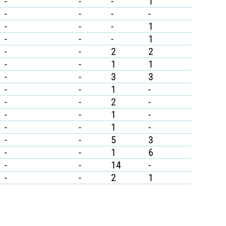
-
-
-
1
-
-
-
-
-
-
-
1
-
-
-
1
-
-
2
2
-
-
1
1
-
-
3
3
-
-
1
-
-
-
2
-
-
-
1
-
-
-
1
-
-
-
5
3
-
-
1
6
-
-
14
-
-
-
2
1