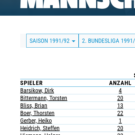
MANNSCH
BUSINESS
SÜDKURVE
SAISON 1991/92
2. BUNDESLIGA 1991
TICKETING
SPIELER
ANZAHL
Barsikow, Dirk
4
Bittermann, Torsten
20
Bliss, Brian
13
Boer, Thorsten
22
Gerber, Heiko
1
Heidrich, Steffen
20