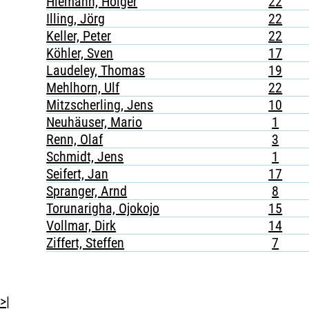
Hiemann, Holger
22
Illing, Jörg
22
Keller, Peter
22
Köhler, Sven
17
Laudeley, Thomas
19
Mehlhorn, Ulf
22
Mitzscherling, Jens
10
Neuhäuser, Mario
1
Renn, Olaf
3
Schmidt, Jens
1
Seifert, Jan
17
Spranger, Arnd
8
Torunarigha, Ojokojo
15
Vollmar, Dirk
14
Ziffert, Steffen
7
>|