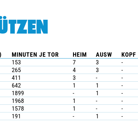
ÜTZEN
)
MINUTEN JE TOR
HEIM
AUSW
KOPF 
153
7
3
-
265
4
3
-
411
3
-
-
642
1
1
-
1899
-
1
-
1968
1
-
-
1578
1
-
-
191
-
1
-