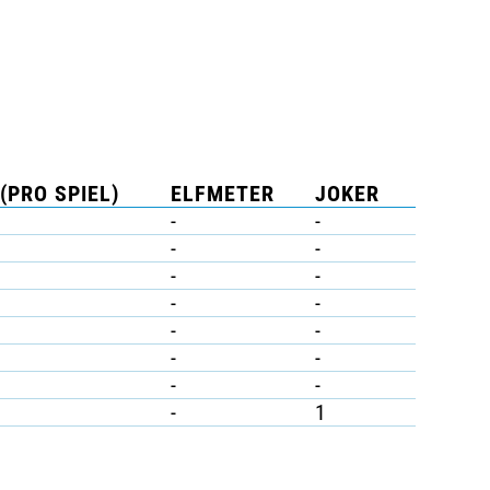
(PRO SPIEL)
ELFMETER
JOKER
-
-
-
-
-
-
-
-
-
-
-
-
-
-
-
1