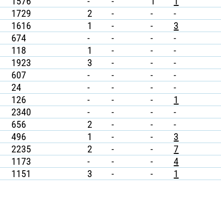
1576
-
-
1
1
1729
2
-
-
-
1616
1
-
-
3
674
-
-
-
-
118
1
-
-
-
1923
3
-
-
-
607
-
-
-
-
24
-
-
-
-
126
-
-
-
1
2340
-
-
-
-
656
2
-
-
-
496
1
-
-
3
2235
2
-
-
7
1173
-
-
-
4
1151
3
-
-
1