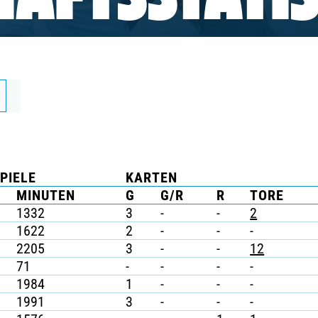
AFTSSTATIS
PIELE
KARTEN
MINUTEN
G
G/R
R
TORE
1332
3
-
-
2
1622
2
-
-
-
2205
3
-
-
12
71
-
-
-
-
1984
1
-
-
-
1991
3
-
-
-