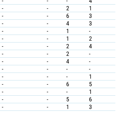
-
-
-
4
-
-
2
1
-
-
6
3
-
-
4
3
-
-
1
-
-
-
1
2
-
-
2
4
-
-
2
-
-
-
4
-
-
-
-
-
-
-
-
1
-
-
6
5
-
-
-
1
-
-
5
6
-
-
1
3