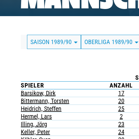
MANNSCH
BUSINESS
SÜDKURVE
SAISON 1989/90
OBERLIGA 1989/90
TICKETING
S
SPIELER
ANZAHL
Barsikow, Dirk
17
Bittermann, Torsten
20
Heidrich, Steffen
25
Hermel, Lars
2
Illing, Jörg
23
Keller, Peter
24