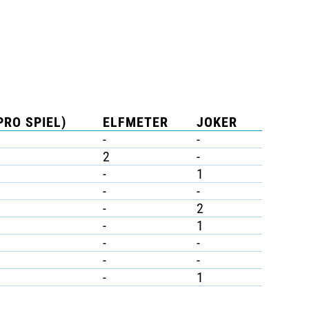
PRO SPIEL)
ELFMETER
JOKER
-
-
2
-
-
1
-
-
-
2
-
1
-
-
-
-
-
1