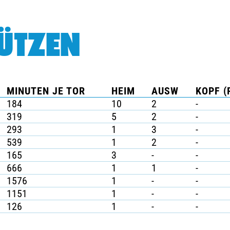
ÜTZEN
MINUTEN JE TOR
HEIM
AUSW
KOPF (
184
10
2
-
319
5
2
-
293
1
3
-
539
1
2
-
165
3
-
-
666
1
1
-
1576
1
-
-
1151
1
-
-
126
1
-
-