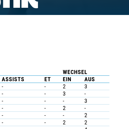
TIK
WECHSEL
ASSISTS
ET
EIN
AUS
-
-
2
3
-
-
3
-
-
-
-
3
-
-
2
-
-
-
-
2
-
-
2
2