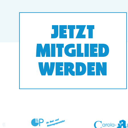
JETZT
MITGLIED
WERDEN
prev