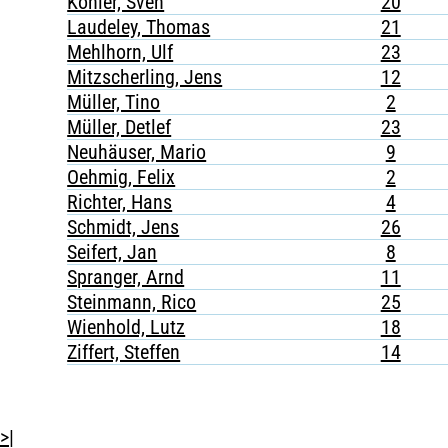
Köhler, Sven
20
Laudeley, Thomas
21
Mehlhorn, Ulf
23
Mitzscherling, Jens
12
Müller, Tino
2
Müller, Detlef
23
Neuhäuser, Mario
9
Oehmig, Felix
2
Richter, Hans
4
Schmidt, Jens
26
Seifert, Jan
8
Spranger, Arnd
11
Steinmann, Rico
25
Wienhold, Lutz
18
Ziffert, Steffen
14
>|