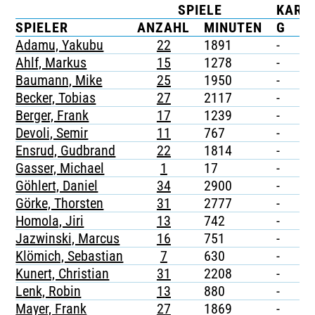
SPIELE
KART
TICKETING
SPIELER
ANZAHL
MINUTEN
G
G
Adamu, Yakubu
22
1891
-
1
Ahlf, Markus
15
1278
-
1
Baumann, Mike
25
1950
-
-
Becker, Tobias
27
2117
-
3
Berger, Frank
17
1239
-
-
Devoli, Semir
11
767
-
-
Ensrud, Gudbrand
22
1814
-
-
Gasser, Michael
1
17
-
-
Göhlert, Daniel
34
2900
-
-
Görke, Thorsten
31
2777
-
-
Homola, Jiri
13
742
-
-
Jazwinski, Marcus
16
751
-
-
Klömich, Sebastian
7
630
-
-
Kunert, Christian
31
2208
-
-
Lenk, Robin
13
880
-
-
Mayer, Frank
27
1869
-
-