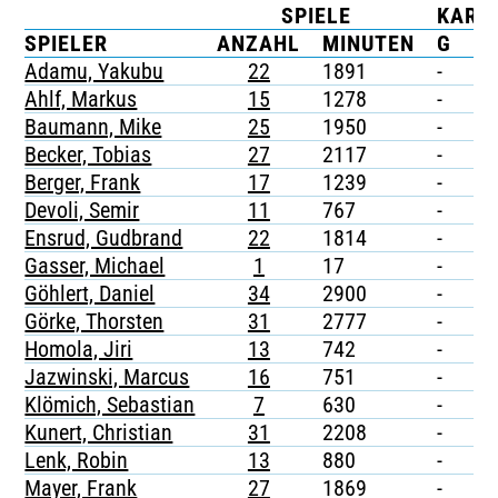
SPIELE
KART
TICKETING
SPIELER
ANZAHL
MINUTEN
G
G
Adamu, Yakubu
22
1891
-
1
Ahlf, Markus
15
1278
-
1
Baumann, Mike
25
1950
-
-
Becker, Tobias
27
2117
-
3
Berger, Frank
17
1239
-
-
Devoli, Semir
11
767
-
-
Ensrud, Gudbrand
22
1814
-
-
Gasser, Michael
1
17
-
-
Göhlert, Daniel
34
2900
-
-
Görke, Thorsten
31
2777
-
-
Homola, Jiri
13
742
-
-
Jazwinski, Marcus
16
751
-
-
Klömich, Sebastian
7
630
-
-
Kunert, Christian
31
2208
-
-
Lenk, Robin
13
880
-
-
Mayer, Frank
27
1869
-
-