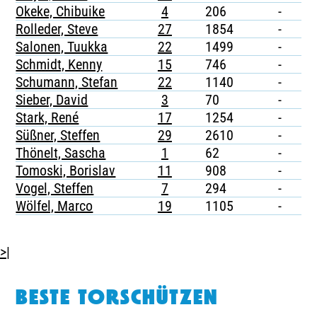
Okeke, Chibuike
4
206
-
-
Rolleder, Steve
27
1854
-
-
Salonen, Tuukka
22
1499
-
1
Schmidt, Kenny
15
746
-
-
Schumann, Stefan
22
1140
-
-
Sieber, David
3
70
-
-
Stark, René
17
1254
-
-
Süßner, Steffen
29
2610
-
-
Thönelt, Sascha
1
62
-
-
Tomoski, Borislav
11
908
-
-
Vogel, Steffen
7
294
-
-
Wölfel, Marco
19
1105
-
-
>|
BESTE TORSCHÜTZEN