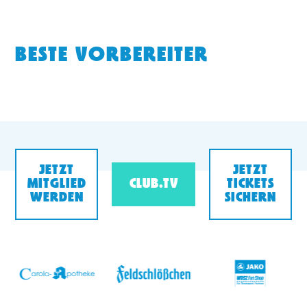
BESTE VORBEREITER
JETZT
JETZT
MITGLIED
CLUB.TV
TICKETS
WERDEN
SICHERN
v