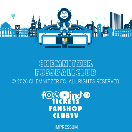
CHEMNITZER
FUSSBALLCLUB
© 2026 CHEMNITZER FC. ALL RIGHTS RESERVED.
TICKETS
FANSHOP
CLUBTV
IMPRESSUM