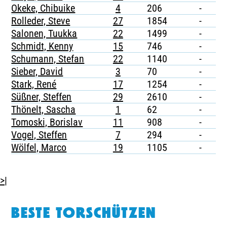
Okeke, Chibuike
4
206
-
-
Rolleder, Steve
27
1854
-
-
Salonen, Tuukka
22
1499
-
1
Schmidt, Kenny
15
746
-
-
Schumann, Stefan
22
1140
-
-
Sieber, David
3
70
-
-
Stark, René
17
1254
-
-
Süßner, Steffen
29
2610
-
-
Thönelt, Sascha
1
62
-
-
Tomoski, Borislav
11
908
-
-
Vogel, Steffen
7
294
-
-
Wölfel, Marco
19
1105
-
-
>|
BESTE TORSCHÜTZEN