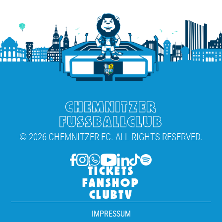
CHEMNITZER
FUSSBALLCLUB
© 2026 CHEMNITZER FC. ALL RIGHTS RESERVED.
TICKETS
FANSHOP
CLUBTV
IMPRESSUM