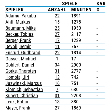
SPIELE
KART
TICKETING
SPIELER
ANZAHL
MINUTEN
G
G
Adamu, Yakubu
22
1891
-
1
Ahlf, Markus
15
1278
-
1
Baumann, Mike
25
1950
-
-
Becker, Tobias
27
2117
-
3
Berger, Frank
17
1239
-
-
Devoli, Semir
11
767
-
-
Ensrud, Gudbrand
22
1814
-
-
Gasser, Michael
1
17
-
-
Göhlert, Daniel
34
2900
-
-
Görke, Thorsten
31
2777
-
-
Homola, Jiri
13
742
-
-
Jazwinski, Marcus
16
751
-
-
Klömich, Sebastian
7
630
-
-
Kunert, Christian
31
2208
-
-
Lenk, Robin
13
880
-
-
Mayer, Frank
27
1869
-
-