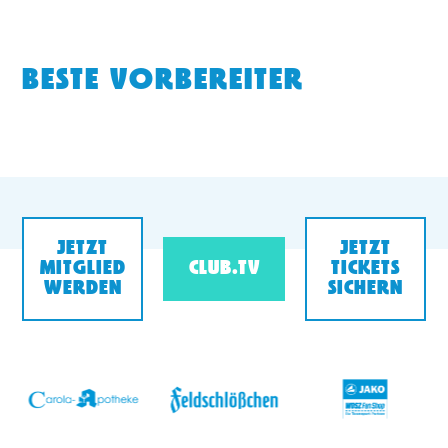
BESTE VORBEREITER
JETZT
JETZT
MITGLIED
CLUB.TV
TICKETS
WERDEN
SICHERN
v