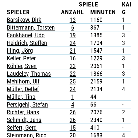
SPIELE
KART
TICKETING
SPIELER
ANZAHL
MINUTEN
G
G
Barsikow, Dirk
13
1160
1
-
Bittermann, Torsten
6
367
1
-
Fankhänel, Udo
19
1385
3
-
Heidrich, Steffen
24
1704
3
-
Illing, Jörg
21
1547
1
-
Keller, Peter
16
1229
3
-
Köhler, Sven
23
2061
1
-
Laudeley, Thomas
22
1866
3
-
Mehlhorn, Ulf
25
2159
1
-
Müller, Detlef
24
2134
4
-
Müller, Tino
1
44
-
-
Persigehl, Stefan
4
66
-
-
Richter, Hans
26
2076
2
-
Schmidt, Jens
26
2340
1
-
Seifert, Gerd
15
410
-
-
Steinmann, Rico
20
1683
4
-