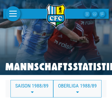
AKTUELLES
1. MANNSCHAFT
FRAUEN
CAMPUS
MANNSCHAFTSSTATISTI
CLUB
SAISON 1988/89
OBERLIGA 1988/89
CLUBMITGLIEDSCHAFT
BUSINESS
SÜDKURVE