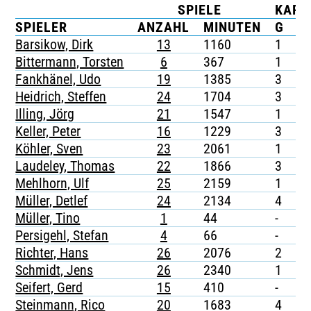
SPIELE
KART
TICKETING
SPIELER
ANZAHL
MINUTEN
G
G
Barsikow, Dirk
13
1160
1
-
Bittermann, Torsten
6
367
1
-
Fankhänel, Udo
19
1385
3
-
Heidrich, Steffen
24
1704
3
-
Illing, Jörg
21
1547
1
-
Keller, Peter
16
1229
3
-
Köhler, Sven
23
2061
1
-
Laudeley, Thomas
22
1866
3
-
Mehlhorn, Ulf
25
2159
1
-
Müller, Detlef
24
2134
4
-
Müller, Tino
1
44
-
-
Persigehl, Stefan
4
66
-
-
Richter, Hans
26
2076
2
-
Schmidt, Jens
26
2340
1
-
Seifert, Gerd
15
410
-
-
Steinmann, Rico
20
1683
4
-