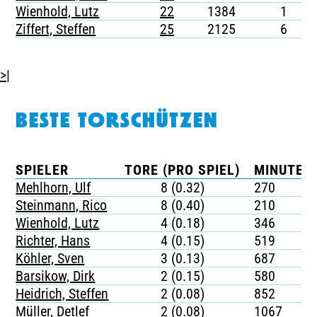
Wienhold, Lutz
22
1384
1
-
Ziffert, Steffen
25
2125
6
-
>|
BESTE TORSCHÜTZEN
SPIELER
TORE (PRO SPIEL)
MINUTEN 
Mehlhorn, Ulf
8 (0.32)
270
Steinmann, Rico
8 (0.40)
210
Wienhold, Lutz
4 (0.18)
346
Richter, Hans
4 (0.15)
519
Köhler, Sven
3 (0.13)
687
Barsikow, Dirk
2 (0.15)
580
Heidrich, Steffen
2 (0.08)
852
Müller, Detlef
2 (0.08)
1067