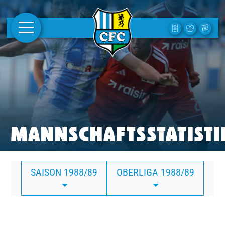
AKTUELLES
1. MANNSCHAFT
FRAUEN
CAMPUS
MANNSCHAFTSSTATISTI
CLUB
SAISON 1988/89
OBERLIGA 1988/89
CLUBMITGLIEDSCHAFT
BUSINESS
SÜDKURVE