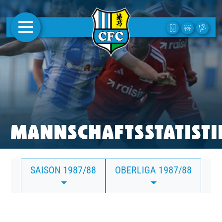
AKTUELLES
1. MANNSCHAFT
FRAUEN
CAMPUS
MANNSCHAFTSSTATISTI
CLUB
SAISON 1987/88
OBERLIGA 1987/88
CLUBMITGLIEDSCHAFT
BUSINESS
SÜDKURVE