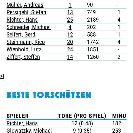
Müller, Andreas
1
90
-
-
Persigehl, Stefan
13
749
1
-
Richter, Hans
25
2189
4
-
Schneider, Michael
4
202
1
-
Seifert, Gerd
12
588
1
-
Steinmann, Rico
20
1742
4
-
Wienhold, Lutz
24
1851
-
-
Ziffert, Steffen
14
1260
2
-
>|
BESTE TORSCHÜTZEN
SPIELER
TORE (PRO SPIEL)
MINUTE
Richter, Hans
12 (0.48)
182
Glowatzky, Michael
9 (0.35)
253