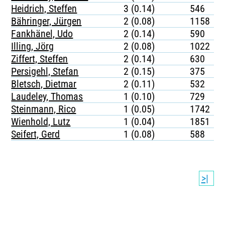
Heidrich, Steffen
3 (0.14)
546
Bähringer, Jürgen
2 (0.08)
1158
Fankhänel, Udo
2 (0.14)
590
Illing, Jörg
2 (0.08)
1022
Ziffert, Steffen
2 (0.14)
630
Persigehl, Stefan
2 (0.15)
375
Bletsch, Dietmar
2 (0.11)
532
Laudeley, Thomas
1 (0.10)
729
Steinmann, Rico
1 (0.05)
1742
Wienhold, Lutz
1 (0.04)
1851
Seifert, Gerd
1 (0.08)
588
>|