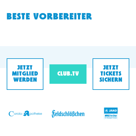
BESTE VORBEREITER
JETZT
JETZT
MITGLIED
CLUB.TV
TICKETS
WERDEN
SICHERN
v