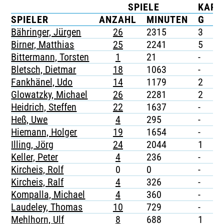
SPIELE
KART
TICKETING
SPIELER
ANZAHL
MINUTEN
G
G
Bähringer, Jürgen
26
2315
3
-
Birner, Matthias
25
2241
5
-
Bittermann, Torsten
1
21
-
-
Bletsch, Dietmar
18
1063
-
-
Fankhänel, Udo
14
1179
2
-
Glowatzky, Michael
26
2281
2
-
Heidrich, Steffen
22
1637
-
-
Heß, Uwe
4
295
-
-
Hiemann, Holger
19
1654
-
-
Illing, Jörg
24
2044
1
-
Keller, Peter
4
236
-
-
Kircheis, Rolf
0
0
-
-
Kircheis, Ralf
4
326
-
-
Kompalla, Michael
4
360
-
-
Laudeley, Thomas
10
729
-
-
Mehlhorn, Ulf
8
688
1
-