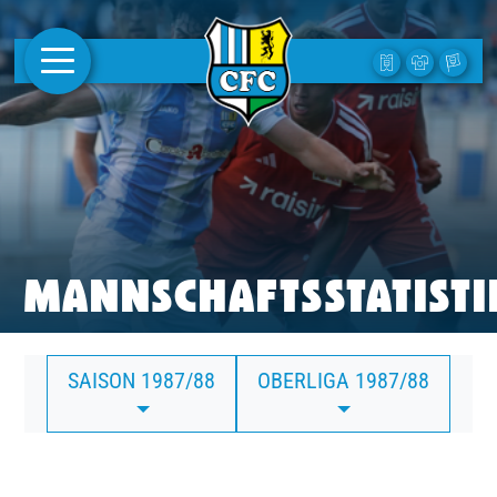
AKTUELLES
1. MANNSCHAFT
FRAUEN
CAMPUS
MANNSCHAFTSSTATISTI
CLUB
SAISON 1987/88
OBERLIGA 1987/88
CLUBMITGLIEDSCHAFT
BUSINESS
SÜDKURVE