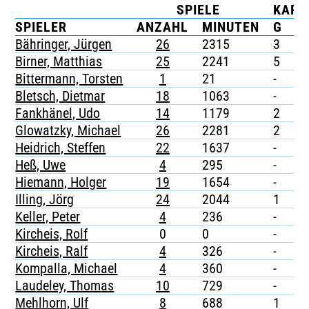
SPIELE
KART
TICKETING
SPIELER
ANZAHL
MINUTEN
G
G
Bähringer, Jürgen
26
2315
3
-
Birner, Matthias
25
2241
5
-
Bittermann, Torsten
1
21
-
-
Bletsch, Dietmar
18
1063
-
-
Fankhänel, Udo
14
1179
2
-
Glowatzky, Michael
26
2281
2
-
Heidrich, Steffen
22
1637
-
-
Heß, Uwe
4
295
-
-
Hiemann, Holger
19
1654
-
-
Illing, Jörg
24
2044
1
-
Keller, Peter
4
236
-
-
Kircheis, Rolf
0
0
-
-
Kircheis, Ralf
4
326
-
-
Kompalla, Michael
4
360
-
-
Laudeley, Thomas
10
729
-
-
Mehlhorn, Ulf
8
688
1
-