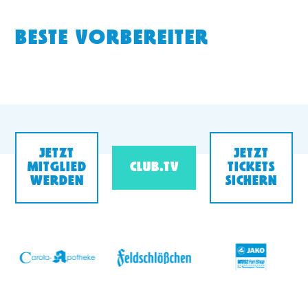
BESTE VORBEREITER
JETZT
JETZT
MITGLIED
CLUB.TV
TICKETS
WERDEN
SICHERN
v