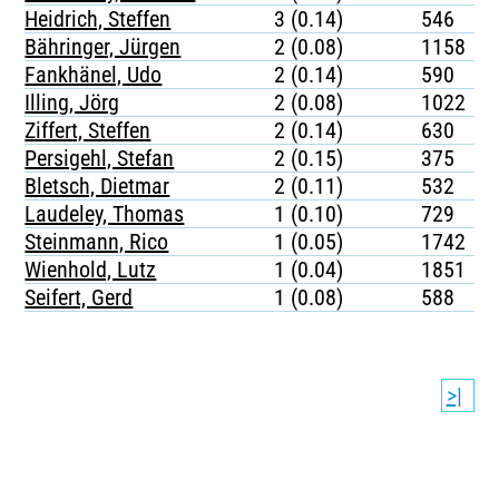
Heidrich, Steffen
3 (0.14)
546
Bähringer, Jürgen
2 (0.08)
1158
Fankhänel, Udo
2 (0.14)
590
Illing, Jörg
2 (0.08)
1022
Ziffert, Steffen
2 (0.14)
630
Persigehl, Stefan
2 (0.15)
375
Bletsch, Dietmar
2 (0.11)
532
Laudeley, Thomas
1 (0.10)
729
Steinmann, Rico
1 (0.05)
1742
Wienhold, Lutz
1 (0.04)
1851
Seifert, Gerd
1 (0.08)
588
>|