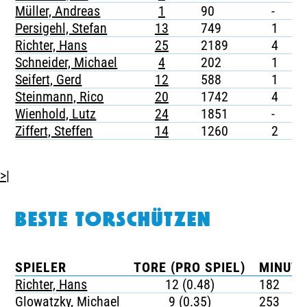
Müller, Andreas
1
90
-
-
Persigehl, Stefan
13
749
1
-
Richter, Hans
25
2189
4
-
Schneider, Michael
4
202
1
-
Seifert, Gerd
12
588
1
-
Steinmann, Rico
20
1742
4
-
Wienhold, Lutz
24
1851
-
-
Ziffert, Steffen
14
1260
2
-
>|
BESTE TORSCHÜTZEN
SPIELER
TORE (PRO SPIEL)
MINUTE
Richter, Hans
12 (0.48)
182
Glowatzky, Michael
9 (0.35)
253