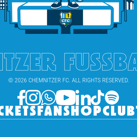
TZER FUSSB
© 2026 CHEMNITZER FC. ALL RIGHTS RESERVED.
CKETS
FANSHOP
CLUB