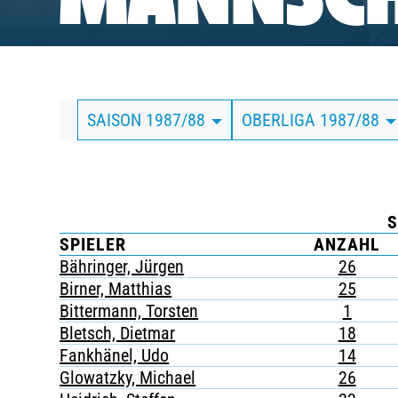
MANNSCH
BUSINESS
SÜDKURVE
SAISON 1987/88
OBERLIGA 1987/88
TICKETING
S
SPIELER
ANZAHL
Bähringer, Jürgen
26
Birner, Matthias
25
Bittermann, Torsten
1
Bletsch, Dietmar
18
Fankhänel, Udo
14
Glowatzky, Michael
26