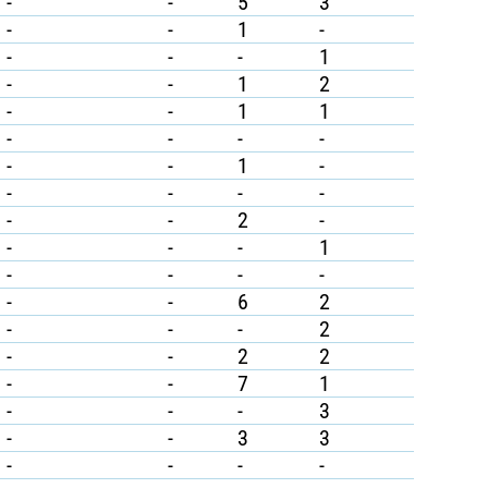
-
-
5
3
-
-
1
-
-
-
-
1
-
-
1
2
-
-
1
1
-
-
-
-
-
-
1
-
-
-
-
-
-
-
2
-
-
-
-
1
-
-
-
-
-
-
6
2
-
-
-
2
-
-
2
2
-
-
7
1
-
-
-
3
-
-
3
3
-
-
-
-