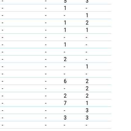
-
-
5
3
-
-
1
-
-
-
-
1
-
-
1
2
-
-
1
1
-
-
-
-
-
-
1
-
-
-
-
-
-
-
2
-
-
-
-
1
-
-
-
-
-
-
6
2
-
-
-
2
-
-
2
2
-
-
7
1
-
-
-
3
-
-
3
3
-
-
-
-