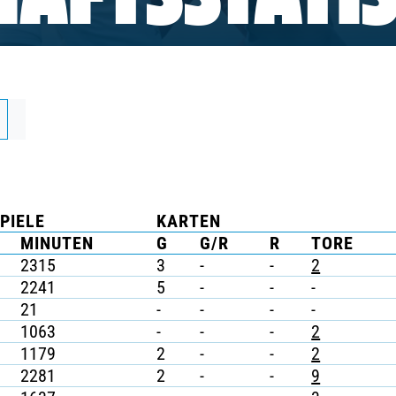
AFTSSTATIS
PIELE
KARTEN
MINUTEN
G
G/R
R
TORE
2315
3
-
-
2
2241
5
-
-
-
21
-
-
-
-
1063
-
-
-
2
1179
2
-
-
2
2281
2
-
-
9