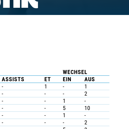
TIK
WECHSEL
ASSISTS
ET
EIN
AUS
-
1
-
1
-
-
-
2
-
-
1
-
-
-
5
10
-
-
1
-
-
-
-
2