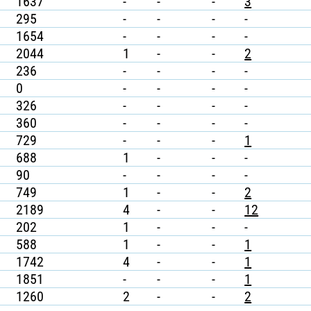
1637
-
-
-
3
295
-
-
-
-
1654
-
-
-
-
2044
1
-
-
2
236
-
-
-
-
0
-
-
-
-
326
-
-
-
-
360
-
-
-
-
729
-
-
-
1
688
1
-
-
-
90
-
-
-
-
749
1
-
-
2
2189
4
-
-
12
202
1
-
-
-
588
1
-
-
1
1742
4
-
-
1
1851
-
-
-
1
1260
2
-
-
2