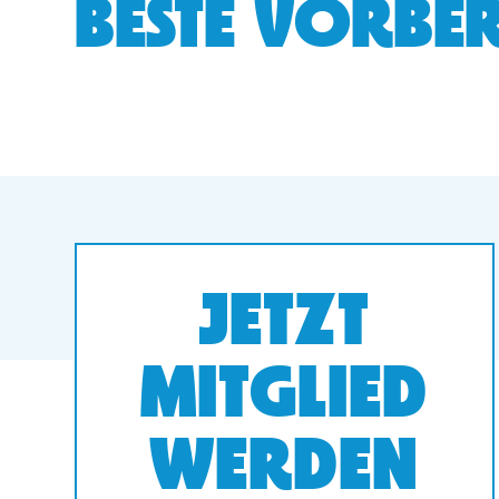
BESTE VORBER
JETZT
MITGLIED
WERDEN