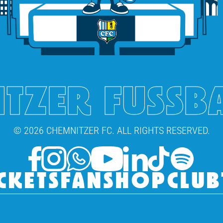
TZER FUSSB
© 2026 CHEMNITZER FC. ALL RIGHTS RESERVED.
CKETS
FANSHOP
CLUB