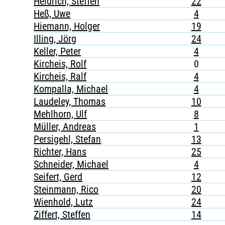
Heidrich, Steffen
22
Heß, Uwe
4
Hiemann, Holger
19
Illing, Jörg
24
Keller, Peter
4
Kircheis, Rolf
0
Kircheis, Ralf
4
Kompalla, Michael
4
Laudeley, Thomas
10
Mehlhorn, Ulf
8
Müller, Andreas
1
Persigehl, Stefan
13
Richter, Hans
25
Schneider, Michael
4
Seifert, Gerd
12
Steinmann, Rico
20
Wienhold, Lutz
24
Ziffert, Steffen
14