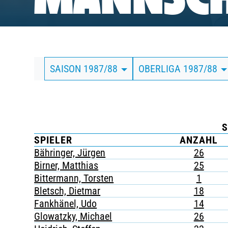
MANNSCH
BUSINESS
SÜDKURVE
SAISON 1987/88
OBERLIGA 1987/88
TICKETING
S
SPIELER
ANZAHL
Bähringer, Jürgen
26
Birner, Matthias
25
Bittermann, Torsten
1
Bletsch, Dietmar
18
Fankhänel, Udo
14
Glowatzky, Michael
26