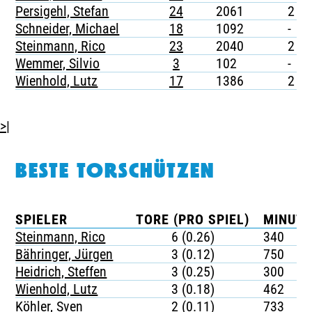
Persigehl, Stefan
24
2061
2
Schneider, Michael
18
1092
-
Steinmann, Rico
23
2040
2
Wemmer, Silvio
3
102
-
Wienhold, Lutz
17
1386
2
>|
BESTE TORSCHÜTZEN
SPIELER
TORE (PRO SPIEL)
MINUTE
Steinmann, Rico
6 (0.26)
340
Bähringer, Jürgen
3 (0.12)
750
Heidrich, Steffen
3 (0.25)
300
Wienhold, Lutz
3 (0.18)
462
Köhler, Sven
2 (0.11)
733