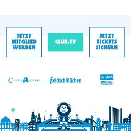
JETZT
JETZT
MITGLIED
CLUB.TV
TICKETS
WERDEN
SICHERN
v