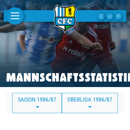
AKTUELLES
1. MANNSCHAFT
FRAUEN
CAMPUS
MANNSCHAFTSSTATISTI
CLUB
SAISON 1986/87
OBERLIGA 1986/87
CLUBMITGLIEDSCHAFT
BUSINESS
SÜDKURVE