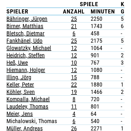
SPIELE
KA
TICKETING
SPIELER
ANZAHL
MINUTEN
G
Bähringer, Jürgen
25
2250
5
Birner, Matthias
21
1743
6
Bletsch, Dietmar
6
458
-
Fankhänel, Udo
25
2175
5
Glowatzky, Michael
12
1064
-
Heidrich, Steffen
12
901
2
Heß, Uwe
10
767
3
Hiemann, Holger
12
1080
-
Illing, Jörg
15
788
-
Keller, Peter
22
1880
1
Köhler, Sven
19
1466
2
Kompalla, Michael
8
720
-
Laudeley, Thomas
11
801
-
Meier, Jens
4
64
-
Michalowski, Thomas
6
540
-
Müller, Andreas
26
2271
1