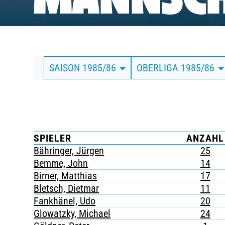
MANNSCH
BUSINESS
SÜDKURVE
SAISON 1985/86
OBERLIGA 1985/86
TICKETING
SPIELER
ANZAHL
Bähringer, Jürgen
25
Bemme, John
14
Birner, Matthias
17
Bletsch, Dietmar
11
Fankhänel, Udo
20
Glowatzky, Michael
24