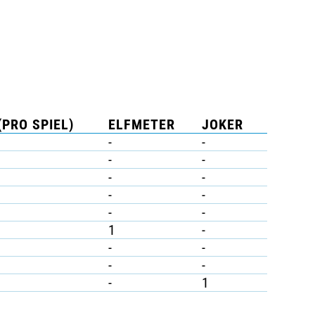
(PRO SPIEL)
ELFMETER
JOKER
-
-
-
-
-
-
-
-
-
-
1
-
-
-
-
-
-
1