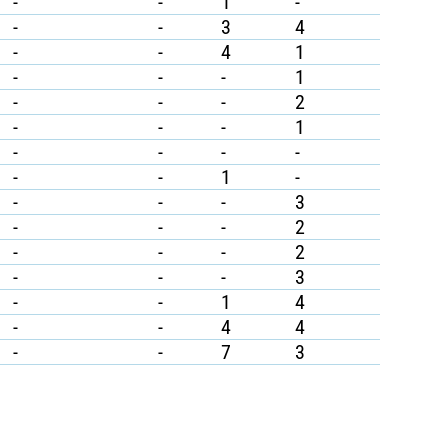
-
-
1
-
-
-
3
4
-
-
4
1
-
-
-
1
-
-
-
2
-
-
-
1
-
-
-
-
-
-
1
-
-
-
-
3
-
-
-
2
-
-
-
2
-
-
-
3
-
-
1
4
-
-
4
4
-
-
7
3