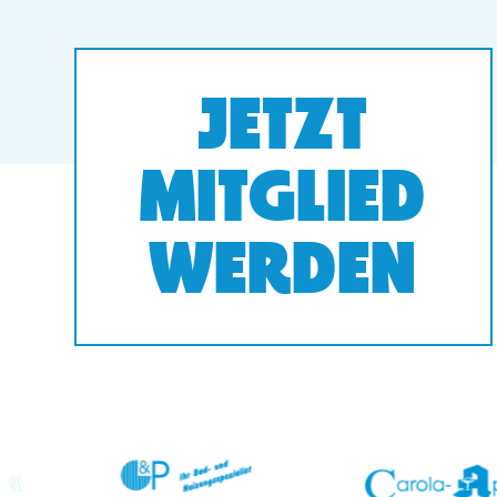
JETZT
MITGLIED
WERDEN
prev