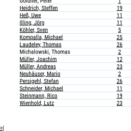
Göldner, Peter
1
Heidrich, Steffen
19
Heß, Uwe
11
Illing, Jörg
11
Köhler, Sven
5
Kompalla, Michael
25
Laudeley, Thomas
26
Michalowski, Thomas
2
Müller, Joachim
12
Müller, Andreas
23
Neuhäuser, Mario
2
Persigehl, Stefan
26
Schneider, Michael
11
Steinmann, Rico
19
Wienhold, Lutz
23
>|