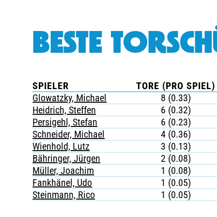
BESTE TORSCH
SPIELER
TORE (PRO SPIEL)
Glowatzky, Michael
8 (0.33)
Heidrich, Steffen
6 (0.32)
Persigehl, Stefan
6 (0.23)
Schneider, Michael
4 (0.36)
Wienhold, Lutz
3 (0.13)
Bähringer, Jürgen
2 (0.08)
Müller, Joachim
1 (0.08)
Fankhänel, Udo
1 (0.05)
Steinmann, Rico
1 (0.05)