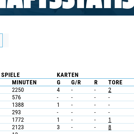
AFTSSTATIS
SPIELE
KARTEN
MINUTEN
G
G/R
R
TORE
2250
4
-
-
2
576
-
-
-
-
1388
1
-
-
-
293
-
-
-
-
1772
1
-
-
1
2123
3
-
-
8