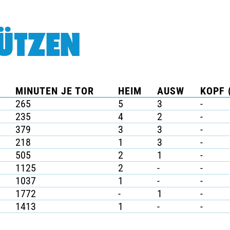
ÜTZEN
MINUTEN JE TOR
HEIM
AUSW
KOPF 
265
5
3
-
235
4
2
-
379
3
3
-
218
1
3
-
505
2
1
-
1125
2
-
-
1037
1
-
-
1772
-
1
-
1413
1
-
-