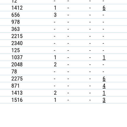
12
-
-
-
-
1412
1
-
-
6
656
3
-
-
-
978
-
-
-
-
363
-
-
-
-
2215
-
-
-
-
2340
-
-
-
-
125
-
-
-
-
1037
1
-
-
1
2048
2
-
-
-
78
-
-
-
-
2275
-
-
-
6
871
-
-
-
4
1413
2
-
-
1
1516
1
-
-
3