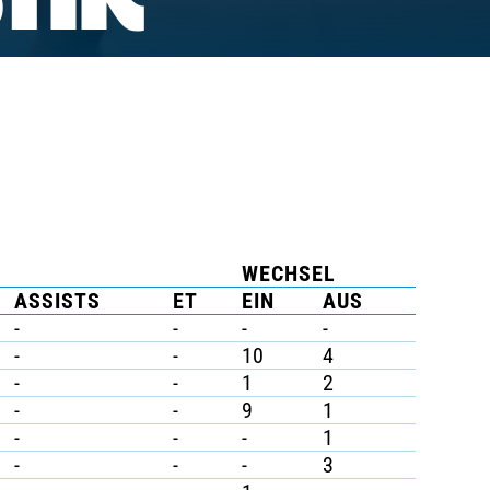
TIK
WECHSEL
ASSISTS
ET
EIN
AUS
-
-
-
-
-
-
10
4
-
-
1
2
-
-
9
1
-
-
-
1
-
-
-
3