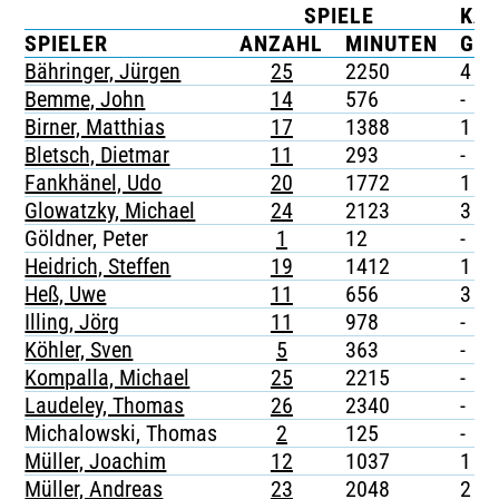
SPIELE
KA
TICKETING
SPIELER
ANZAHL
MINUTEN
G
Bähringer, Jürgen
25
2250
4
Bemme, John
14
576
-
Birner, Matthias
17
1388
1
Bletsch, Dietmar
11
293
-
Fankhänel, Udo
20
1772
1
Glowatzky, Michael
24
2123
3
Göldner, Peter
1
12
-
Heidrich, Steffen
19
1412
1
Heß, Uwe
11
656
3
Illing, Jörg
11
978
-
Köhler, Sven
5
363
-
Kompalla, Michael
25
2215
-
Laudeley, Thomas
26
2340
-
Michalowski, Thomas
2
125
-
Müller, Joachim
12
1037
1
Müller, Andreas
23
2048
2