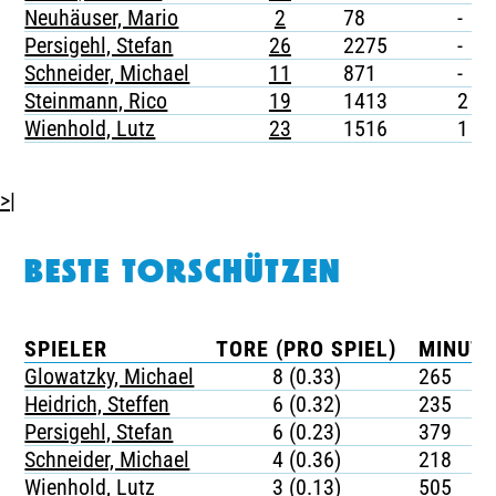
Neuhäuser, Mario
2
78
-
Persigehl, Stefan
26
2275
-
Schneider, Michael
11
871
-
Steinmann, Rico
19
1413
2
Wienhold, Lutz
23
1516
1
>|
BESTE TORSCHÜTZEN
SPIELER
TORE (PRO SPIEL)
MINUTE
Glowatzky, Michael
8 (0.33)
265
Heidrich, Steffen
6 (0.32)
235
Persigehl, Stefan
6 (0.23)
379
Schneider, Michael
4 (0.36)
218
Wienhold, Lutz
3 (0.13)
505