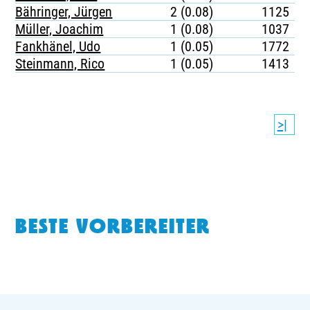
Bähringer, Jürgen
2 (0.08)
1125
Müller, Joachim
1 (0.08)
1037
Fankhänel, Udo
1 (0.05)
1772
Steinmann, Rico
1 (0.05)
1413
>|
BESTE VORBEREITER