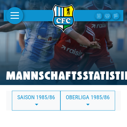
AKTUELLES
1. MANNSCHAFT
FRAUEN
CAMPUS
MANNSCHAFTSSTATISTI
CLUB
SAISON 1985/86
OBERLIGA 1985/86
CLUBMITGLIEDSCHAFT
BUSINESS
SÜDKURVE