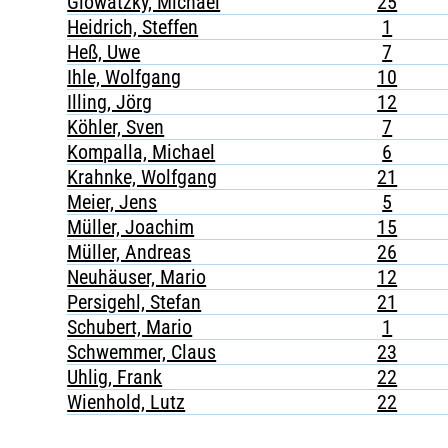
Glowatzky, Michael
25
Heidrich, Steffen
1
Heß, Uwe
7
Ihle, Wolfgang
10
Illing, Jörg
12
Köhler, Sven
7
Kompalla, Michael
6
Krahnke, Wolfgang
21
Meier, Jens
5
Müller, Joachim
15
Müller, Andreas
26
Neuhäuser, Mario
12
Persigehl, Stefan
21
Schubert, Mario
1
Schwemmer, Claus
23
Uhlig, Frank
22
Wienhold, Lutz
22