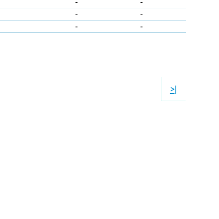
-
-
-
-
-
-
>|