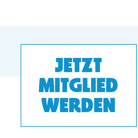
JETZT
MITGLIED
WERDEN