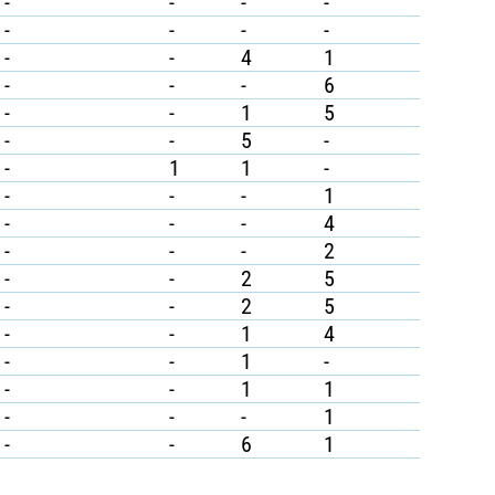
-
-
-
-
-
-
-
-
-
-
4
1
-
-
-
6
-
-
1
5
-
-
5
-
-
1
1
-
-
-
-
1
-
-
-
4
-
-
-
2
-
-
2
5
-
-
2
5
-
-
1
4
-
-
1
-
-
-
1
1
-
-
-
1
-
-
6
1