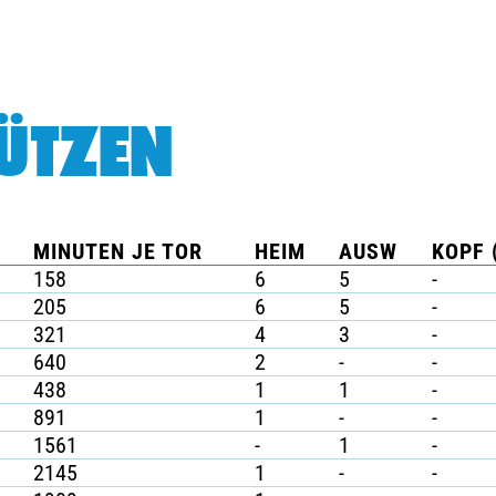
ÜTZEN
MINUTEN JE TOR
HEIM
AUSW
KOPF 
158
6
5
-
205
6
5
-
321
4
3
-
640
2
-
-
438
1
1
-
891
1
-
-
1561
-
1
-
2145
1
-
-