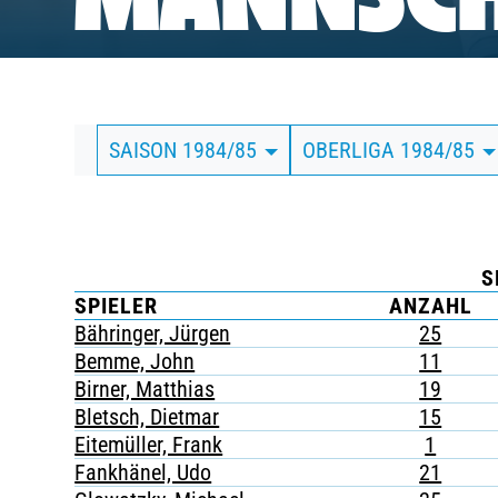
MANNSCH
BUSINESS
SÜDKURVE
SAISON 1984/85
OBERLIGA 1984/85
TICKETING
S
SPIELER
ANZAHL
Bähringer, Jürgen
25
Bemme, John
11
Birner, Matthias
19
Bletsch, Dietmar
15
Eitemüller, Frank
1
Fankhänel, Udo
21