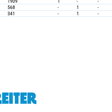
1909
1
-
-
568
-
1
-
341
-
1
-
EITER