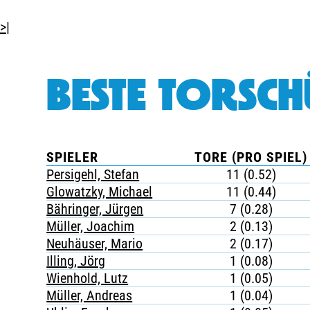
>|
BESTE TORSCH
SPIELER
TORE (PRO SPIEL)
Persigehl, Stefan
11 (0.52)
Glowatzky, Michael
11 (0.44)
Bähringer, Jürgen
7 (0.28)
Müller, Joachim
2 (0.13)
Neuhäuser, Mario
2 (0.17)
Illing, Jörg
1 (0.08)
Wienhold, Lutz
1 (0.05)
Müller, Andreas
1 (0.04)