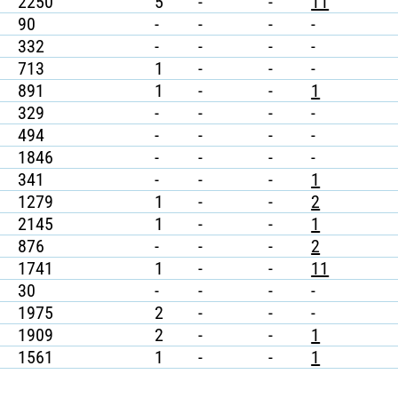
2250
5
-
-
11
90
-
-
-
-
332
-
-
-
-
713
1
-
-
-
891
1
-
-
1
329
-
-
-
-
494
-
-
-
-
1846
-
-
-
-
341
-
-
-
1
1279
1
-
-
2
2145
1
-
-
1
876
-
-
-
2
1741
1
-
-
11
30
-
-
-
-
1975
2
-
-
-
1909
2
-
-
1
1561
1
-
-
1