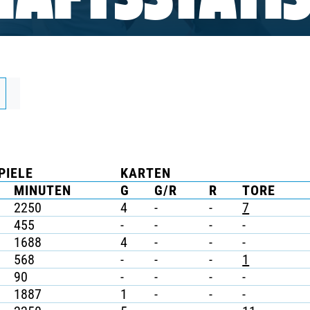
AFTSSTATIS
PIELE
KARTEN
MINUTEN
G
G/R
R
TORE
2250
4
-
-
7
455
-
-
-
-
1688
4
-
-
-
568
-
-
-
1
90
-
-
-
-
1887
1
-
-
-