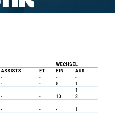
TIK
WECHSEL
ASSISTS
ET
EIN
AUS
-
-
-
-
-
-
8
1
-
-
-
1
-
-
10
3
-
-
-
-
-
-
-
1