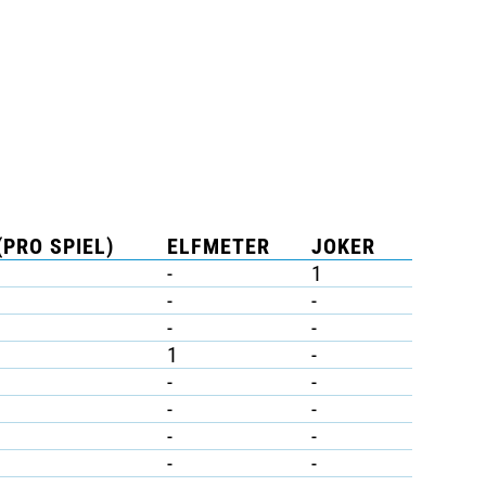
(PRO SPIEL)
ELFMETER
JOKER
-
1
-
-
-
-
1
-
-
-
-
-
-
-
-
-