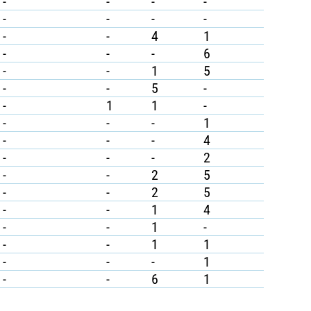
-
-
-
-
-
-
-
-
-
-
4
1
-
-
-
6
-
-
1
5
-
-
5
-
-
1
1
-
-
-
-
1
-
-
-
4
-
-
-
2
-
-
2
5
-
-
2
5
-
-
1
4
-
-
1
-
-
-
1
1
-
-
-
1
-
-
6
1