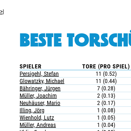
>|
BESTE TORSCH
SPIELER
TORE (PRO SPIEL)
Persigehl, Stefan
11 (0.52)
Glowatzky, Michael
11 (0.44)
Bähringer, Jürgen
7 (0.28)
Müller, Joachim
2 (0.13)
Neuhäuser, Mario
2 (0.17)
Illing, Jörg
1 (0.08)
Wienhold, Lutz
1 (0.05)
Müller, Andreas
1 (0.04)