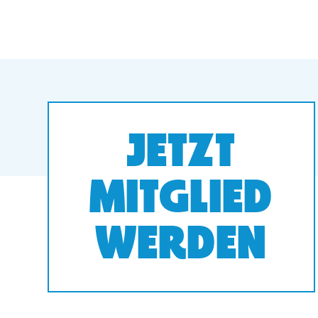
JETZT
MITGLIED
WERDEN