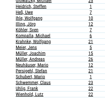
Glowatzky, Michael
25
Heidrich, Steffen
1
Heß, Uwe
7
Ihle, Wolfgang
10
Illing, Jörg
12
Köhler, Sven
7
Kompalla, Michael
6
Krahnke, Wolfgang
21
Meier, Jens
5
Müller, Joachim
15
Müller, Andreas
26
Neuhäuser, Mario
12
Persigehl, Stefan
21
Schubert, Mario
1
Schwemmer, Claus
23
Uhlig, Frank
22
Wienhold, Lutz
22