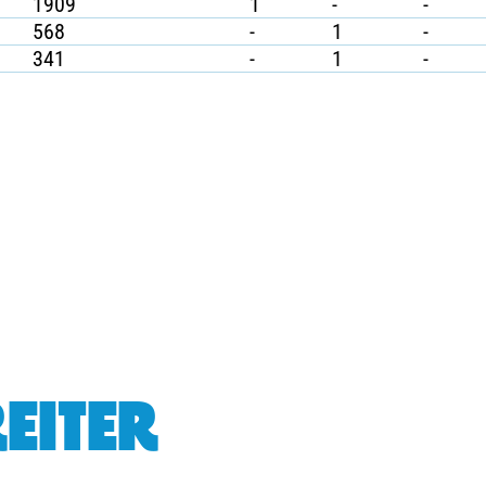
1909
1
-
-
568
-
1
-
341
-
1
-
EITER