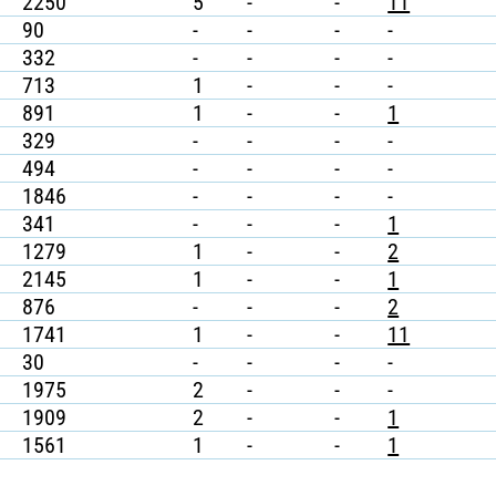
2250
5
-
-
11
90
-
-
-
-
332
-
-
-
-
713
1
-
-
-
891
1
-
-
1
329
-
-
-
-
494
-
-
-
-
1846
-
-
-
-
341
-
-
-
1
1279
1
-
-
2
2145
1
-
-
1
876
-
-
-
2
1741
1
-
-
11
30
-
-
-
-
1975
2
-
-
-
1909
2
-
-
1
1561
1
-
-
1