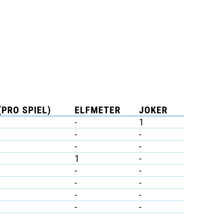
(PRO SPIEL)
ELFMETER
JOKER
-
1
-
-
-
-
1
-
-
-
-
-
-
-
-
-