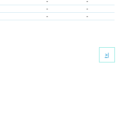
-
-
-
-
-
-
>|