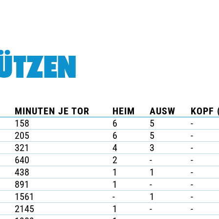
ÜTZEN
MINUTEN JE TOR
HEIM
AUSW
KOPF 
158
6
5
-
205
6
5
-
321
4
3
-
640
2
-
-
438
1
1
-
891
1
-
-
1561
-
1
-
2145
1
-
-