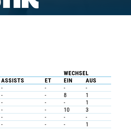
TIK
WECHSEL
ASSISTS
ET
EIN
AUS
-
-
-
-
-
-
8
1
-
-
-
1
-
-
10
3
-
-
-
-
-
-
-
1