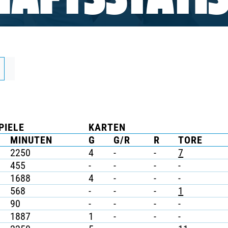
AFTSSTATIS
PIELE
KARTEN
MINUTEN
G
G/R
R
TORE
2250
4
-
-
7
455
-
-
-
-
1688
4
-
-
-
568
-
-
-
1
90
-
-
-
-
1887
1
-
-
-