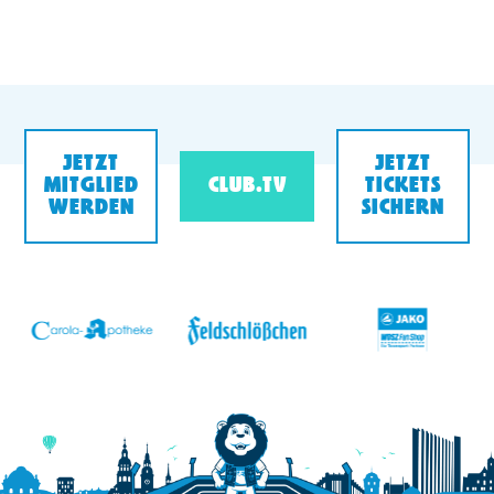
JETZT
JETZT
MITGLIED
CLUB.TV
TICKETS
WERDEN
SICHERN
v