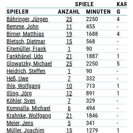
SPIELE
KART
TICKETING
SPIELER
ANZAHL
MINUTEN
G
G
Bähringer, Jürgen
25
2250
4
-
Bemme, John
11
455
-
-
Birner, Matthias
19
1688
4
-
Bletsch, Dietmar
15
568
-
-
Eitemüller, Frank
1
90
-
-
Fankhänel, Udo
21
1887
1
-
Glowatzky, Michael
25
2250
5
-
Heidrich, Steffen
1
90
-
-
Heß, Uwe
7
332
-
-
Ihle, Wolfgang
10
713
1
-
Illing, Jörg
12
891
1
-
Köhler, Sven
7
329
-
-
Kompalla, Michael
6
494
-
-
Krahnke, Wolfgang
21
1846
-
-
Meier, Jens
5
341
-
-
Müller, Joachim
15
1279
1
-