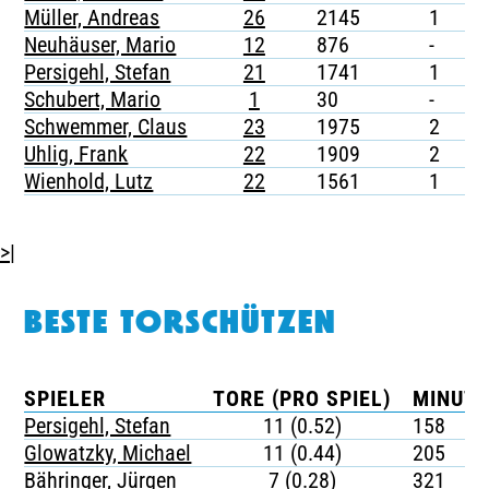
Müller, Andreas
26
2145
1
-
Neuhäuser, Mario
12
876
-
-
Persigehl, Stefan
21
1741
1
-
Schubert, Mario
1
30
-
-
Schwemmer, Claus
23
1975
2
-
Uhlig, Frank
22
1909
2
-
Wienhold, Lutz
22
1561
1
-
>|
BESTE TORSCHÜTZEN
SPIELER
TORE (PRO SPIEL)
MINUTE
Persigehl, Stefan
11 (0.52)
158
Glowatzky, Michael
11 (0.44)
205
Bähringer, Jürgen
7 (0.28)
321