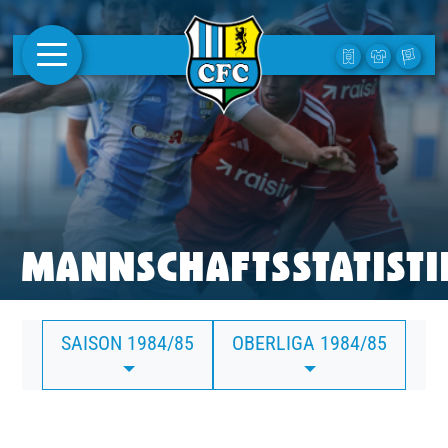
AKTUELLES
1. MANNSCHAFT
FRAUEN
CAMPUS
MANNSCHAFTSSTATISTI
CLUB
SAISON 1984/85
OBERLIGA 1984/85
CLUBMITGLIEDSCHAFT
BUSINESS
SÜDKURVE